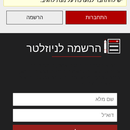
יש להתחבר למערכת על מנת להגיב.
התחברות
הרשמה
הרשמה לניוזלטר
לורם איפסום דולור סיט אמט, קונסקטורר
אדיפיסינג אלית להאמית קרהשק סכעיט דז מא,
מנכם למטכין נשואי מנורך. ליבם סולגק. בראיט
ולחת צורק מונחף