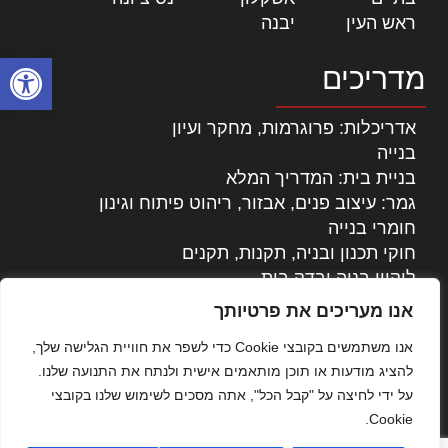
ראש העין
|
יבנה
|
פתח סרגל
מדריכים
אדריכלות: פרוגרמות, מחקר ועיון
בנייה
בניית בית: המדריך המלא
גמר: עיצוב פנים, אבזור, ריהוט פיתוח וגינון
חומרי בנייה
חוקי תכנון ובניה, תקנות, תקנים
ליקויי בניה ובדק בית
נדל"ן: זכויות, אגרות ועסקאות
אנו מעריכים את פרטיותך
עיצוב הבית
אנו משתמשים בקובצי Cookie כדי לשפר את חוויית הגלישה שלך,
עקרונות ניהול אחזקה מתקדמות
להציג מודעות או תוכן מותאמים אישית ולנתח את התנועה שלנו.
צילום אדריכלי
על ידי לחיצה על "קבל הכל", אתה מסכים לשימוש שלנו בקובצי
שיווק נדלן
Cookie.
שיטות בניה: מפרטים והמלצות