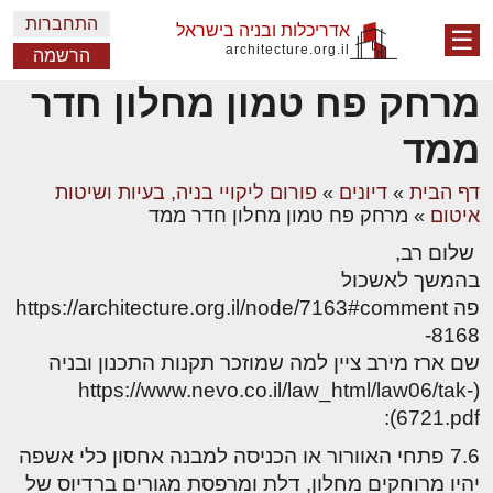
התחברות
אדריכלות ובניה בישראל
☰
architecture.org.il
הרשמה
מרחק פח טמון מחלון חדר
ממד
דף הבית
»
דיונים
»
פורום ליקויי בניה, בעיות ושיטות
איטום
»
מרחק פח טמון מחלון חדר ממד
שלום רב,
בהמשך לאשכול
פה https://architecture.org.il/node/7163#comment
-8168
שם ארז מירב ציין למה שמוזכר תקנות התכנון ובניה
(https://www.nevo.co.il/law_html/law06/tak-
6721.pdf):
7.6 פתחי האוורור או הכניסה למבנה אחסון כלי אשפה
יהיו מרוחקים מחלון, דלת ומרפסת מגורים ברדיוס של