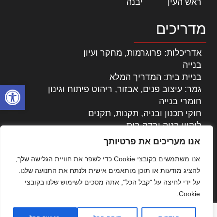
ראש העין
|
יבנה
|
מדריכים
אדריכלות: פרוגרמות, מחקר ועיון
בנייה
בניית בית: המדריך המלא
פתח סרגל
גמר: עיצוב פנים, אבזור, ריהוט פיתוח וגינון
חומרי בנייה
חוקי תכנון ובניה, תקנות, תקנים
ליקויי בניה ובדק בית
נדל"ן: זכויות, אגרות ועסקאות
אנו מעריכים את פרטיותך
עיצוב הבית
אנו משתמשים בקובצי Cookie כדי לשפר את חוויית הגלישה שלך,
עקרונות ניהול אחזקה מתקדמות
להציג מודעות או תוכן מותאמים אישית ולנתח את התנועה שלנו.
צילום אדריכלי
על ידי לחיצה על "קבל הכל", אתה מסכים לשימוש שלנו בקובצי
שיווק נדלן
Cookie.
שיטות בניה: מפרטים והמלצות
תוכן שיווקי