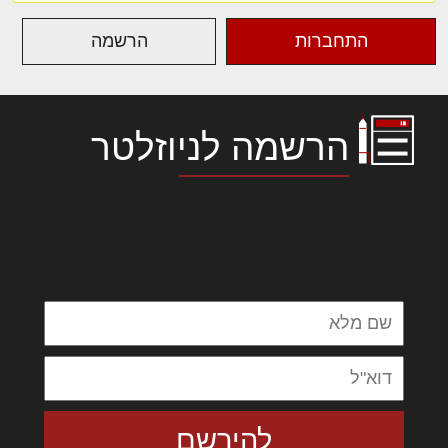
התחברות
הרשמה
הרשמה לניוזלטר
לורם איפסום דולור סיט אמט, קונסקטורר
אדיפיסינג אלית להאמית קרהשק סכעיט דז מא,
מנכם למטכין נשואי מנורך. ליבם סולגק. בראיט
ולחת צורק מונחף