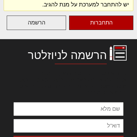
יש להתחבר למערכת על מנת להגיב.
התחברות
הרשמה
הרשמה לניוזלטר
לורם איפסום דולור סיט אמט, קונסקטורר
אדיפיסינג אלית להאמית קרהשק סכעיט דז מא,
מנכם למטכין נשואי מנורך. ליבם סולגק. בראיט
ולחת צורק מונחף