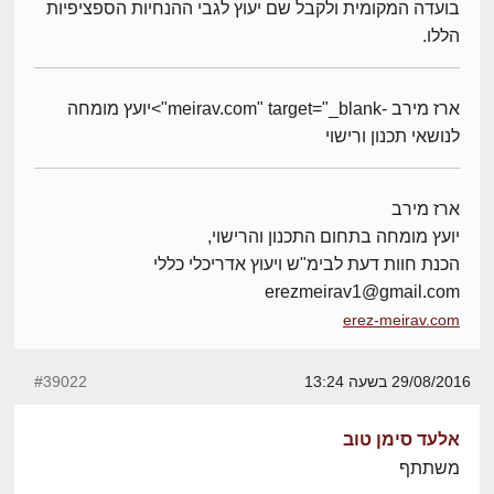
בועדה המקומית ולקבל שם יעוץ לגבי ההנחיות הספציפיות
הללו.
ארז מירב -meirav.com" target="_blank">יועץ מומחה
לנושאי תכנון ורישוי
ארז מירב
יועץ מומחה בתחום התכנון והרישוי,
הכנת חוות דעת לבימ"ש ויעוץ אדריכלי כללי
erezmeirav1@gmail.com
erez-meirav.com
29/08/2016 בשעה 13:24
#39022
אלעד סימן טוב
משתתף