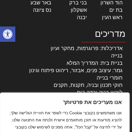
הוד השרון
|
בני ברק
|
באר שבע
|
בת ים
|
אשקלון
|
נס ציונה
|
ראש העין
|
יבנה
|
פתח סרגל
מדריכים
אדריכלות: פרוגרמות, מחקר ועיון
בנייה
בניית בית: המדריך המלא
גמר: עיצוב פנים, אבזור, ריהוט פיתוח וגינון
חומרי בנייה
חוקי תכנון ובניה, תקנות, תקנים
ליקויי בניה ובדק בית
נדל"ן: זכויות, אגרות ועסקאות
אנו מעריכים את פרטיותך
עיצוב הבית
אנו משתמשים בקובצי Cookie כדי לשפר את חוויית הגלישה שלך,
עקרונות ניהול אחזקה מתקדמות
להציג מודעות או תוכן מותאמים אישית ולנתח את התנועה שלנו.
צילום אדריכלי
על ידי לחיצה על "קבל הכל", אתה מסכים לשימוש שלנו בקובצי
שיווק נדלן