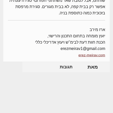
שוחחנו, אבל לטובת שאר משתתפי הפורום- סגירה עונתית
אפשר רק בבית קפה, לא בבית מגורים. סגירת מרפסת
בזכוכית כמוה כתוספת בניה.
ארז מירב
יועץ מומחה בתחום התכנון והרישוי,
הכנת חוות דעת לבימ"ש ויעוץ אדריכלי כללי
erezmeirav1@gmail.com
erez-meirav.com
מאת
תגובות