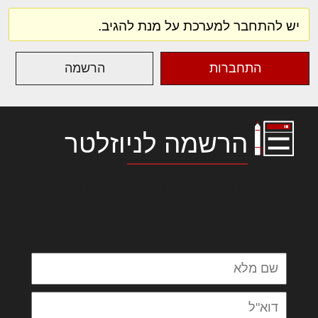
יש להתחבר למערכת על מנת להגיב.
התחברות
הרשמה
הרשמה לניוזלטר
לורם איפסום דולור סיט אמט, קונסקטורר
אדיפיסינג אלית להאמית קרהשק סכעיט דז מא,
מנכם למטכין נשואי מנורך. ליבם סולגק. בראיט
ולחת צורק מונחף