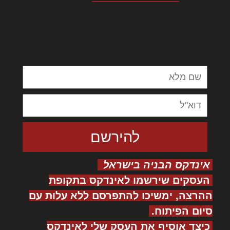
לורם איפסום דולור סיט אמט, קונסקטורר
אדיפיסינג אלית להאמית קרהשק סכעיט דז מא,
מנכם למטכין נשואי מנורך. ליבם סולגק. בראיט
ולחת צורק מונחף
אינדקס הבניה בישראל
העסקים שירשמו לאינדקס בתקופת
ההרצה, ימשיכו להתפרסם ללא עלות עם
סיום הפיתוח.
כיצד אוסיף את העסק שלי לאינדקס