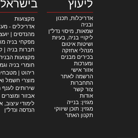
ליעוץ
בישראל
אדריכלות, תכנון
מקצועות
ובניה
אדריכלים - מעצ
שמאות, מיסוי נדל"ן
מהנדסים | יועצ
ליקויי בניה, בעיות
מפקחי בניה מו
ושיטות איטום
חברות בניה | קב
מנהלי אחזקה
בכירים מבנים
מקצועות הבניה
ומערכות
חומרי בניה וגמ
אזור אישי
ריהוט | מטבחי
הרשמה לאתר
מוצרי חשמל וא
התחברות
שירותים לענף ה
צור קשר
אודות
אבזור ומוצרים 
מגזין: בנייה
לימודי עיצוב, א
מגזין: תוכן שיווקי
הנדסה ונדל"ן
תקנון האתר