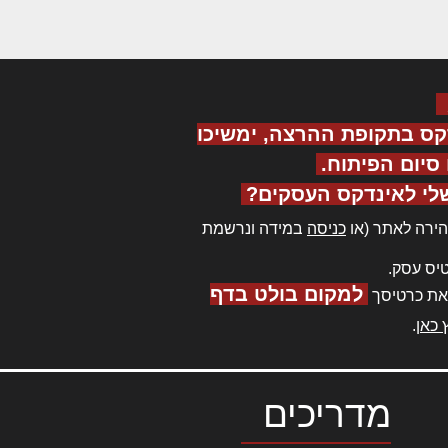
קס בתקופת ההרצה, ימשיכו
יום הפיתוח.
לי לאינדקס העסקים?
ירה לאתר (או
כניסה
במידה ונרשמת
יס עסק.
למקום בולט בדף
את כרטיסך
 כאן
.
מדריכים