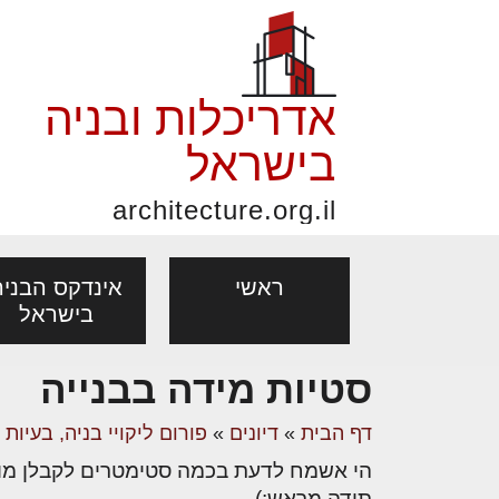
אדריכלות ובניה
בישראל
architecture.org.il
ראשי
אינדקס הבניה
בישראל
סטיות מידה בבנייה
פורום אדריכלות, תכנון
פ
אדריכלות: פרוגרמות,
נדל"ן: זכו
דף הבית
»
דיונים
»
פורום ליקויי בניה, בעיות
מקצועות
ובניה
נ
מחקר ועיון
ועסקאות
הי אשמח לדעת בכמה סטימטרים לקבלן מותר
אדריכלים - מעצב
בנייה
עיצוב הבי
יעוץ מקצועי לבונים, למשפצים
מת
תודה מראש:)