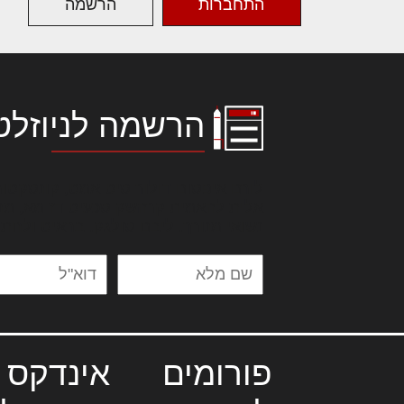
התחברות
הרשמה
הרשמה לניוזלט
לורם איפסום דולור סיט אמט, קונסקטור
אלית להאמית קרהשק סכעיט דז מא, מנ
נשואי מנורך. ליבם סולגק. בראיט ולחת
פורומים
אינדקס 