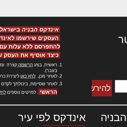
אינדקס הבניה בישראל
ר
העסקים שירשמו לאינד
להתפרסם ללא עלות עם ס
כיצד אוסיף את העסק ש
ר אדיפיסינג
ראשית, בצע
הרשמה
קצרה ומה
כם למטכין
בעבר).
 צורק מונחף
לאחר מכן,
לחץ כאן
ליצירת כרט
לאחר שסיימת, ביכולתך לקדם 
הראשי
. לפרטים נוספים
לחץ
הבניה
אינדקס לפי עיר