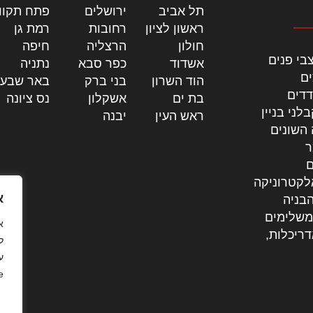
תל אביב
|
ירושלים
|
פתח תקוו
ראשון לציון
|
רחובות
|
רמת גן
|
חולון
|
הרצליה
|
חיפה
|
בי פנים
אשדוד
|
כפר סבא
|
נתניה
|
ים
הוד השרון
|
בני ברק
|
באר שבע
דדים
בת ים
|
אשקלון
|
נס ציונה
|
לני בניין
ראש העין
|
יבנה
|
 השונים
ר
ם
לקטרוניקה
א
בניה
משלימים
דריכלות,
ל
ע
.