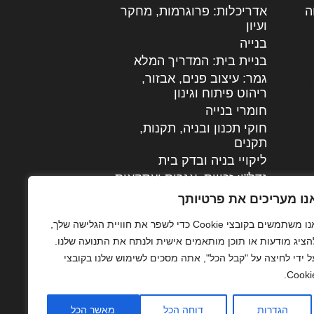
ה
|
אדריכלות: פרוגרמות, מחקר
ועיון
בנייה
בניית בית: המדריך המלא
גמר: עיצוב פנים, אבזור,
|
ריהוט פיתוח וגינון
חומרי בנייה
חוקי תכנון ובניה, תקנות,
תקנים
ליקויי בניה ובדק בית
נדל"ן: זכויות, אגרות ועסקאות
עיצוב הבית
נו מעריכים את פרטיותך
עקרונות ניהול אחזקה
אנו משתמשים בקובצי Cookie כדי לשפר את חוויית הגלישה שלך,
מתקדמות
הציג מודעות או תוכן מותאמים אישית ולנתח את התנועה שלנו.
צילום אדריכלי
ל ידי לחיצה על "קבל הכל", אתה מסכים לשימוש שלנו בקובצי
שיווק נדלן
Cookie
שיטות בניה: מפרטים
והמלצות
הגדרות
דוחה הכל
מאשר הכל
תוכן שיווקי