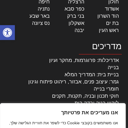
חולון
|
הרצליה
|
חיפה
|
אשדוד
|
כפר סבא
|
נתניה
|
הוד השרון
|
בני ברק
|
באר שבע
|
בת ים
|
אשקלון
|
נס ציונה
|
פתח סרגל
ראש העין
|
יבנה
|
מדריכים
אדריכלות: פרוגרמות, מחקר ועיון
בנייה
בניית בית: המדריך המלא
גמר: עיצוב פנים, אבזור, ריהוט פיתוח וגינון
חומרי בנייה
חוקי תכנון ובניה, תקנות, תקנים
ליקויי בניה ובדק בית
נדל"ן: זכויות, אגרות ועסקאות
אנו מעריכים את פרטיותך
עיצוב הבית
אנו משתמשים בקובצי Cookie כדי לשפר את חוויית הגלישה שלך,
עקרונות ניהול אחזקה מתקדמות