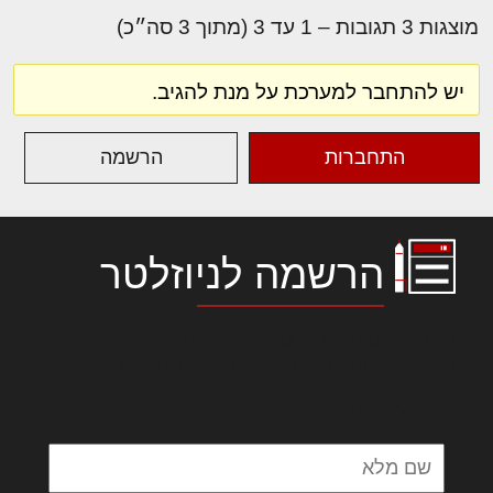
מוצגות 3 תגובות – 1 עד 3 (מתוך 3 סה״כ)
יש להתחבר למערכת על מנת להגיב.
התחברות
הרשמה
הרשמה לניוזלטר
לורם איפסום דולור סיט אמט, קונסקטורר
אדיפיסינג אלית להאמית קרהשק סכעיט דז מא,
מנכם למטכין נשואי מנורך. ליבם סולגק. בראיט
ולחת צורק מונחף