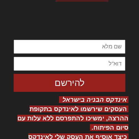
לורם איפסום דולור סיט אמט, קונסקטורר
אדיפיסינג אלית להאמית קרהשק סכעיט דז מא,
מנכם למטכין נשואי מנורך. ליבם סולגק. בראיט
ולחת צורק מונחף
אינדקס הבניה בישראל
העסקים שירשמו לאינדקס בתקופת
ההרצה, ימשיכו להתפרסם ללא עלות עם
סיום הפיתוח.
כיצד אוסיף את העסק שלי לאינדקס