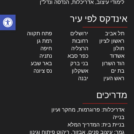
לימודי עיצוב, אדריכלות, הנדסה ונדל"ן
פתח סרגל
אינדקס לפי עיר
תל אביב
|
ירושלים
|
פתח תקווה
|
ראשון לציון
|
רחובות
|
רמת גן
|
חולון
|
הרצליה
|
חיפה
|
אשדוד
|
כפר סבא
|
נתניה
|
הוד השרון
|
בני ברק
|
באר שבע
|
בת ים
|
אשקלון
|
נס ציונה
|
ראש העין
|
יבנה
|
מדריכים
אדריכלות: פרוגרמות, מחקר ועיון
בנייה
בניית בית: המדריך המלא
גמר: עיצוב פנים, אבזור, ריהוט פיתוח וגינון