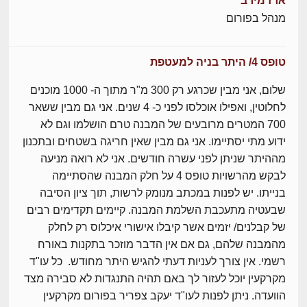
ארז מירב
מנהל בפורום
טופס 4/ היתר בניה למעטפת
שלום, אני מבין שכרגע רק 300 מ"ר מתוך ה- 1000 מוכנים
לחלוטין, ואפילו אוכלסו לפני כ- 4 שנים. אני גם מבין ששאר
700 המטרים מרובעים של המבנה טרם הושלמו וגם לא
ידוע מתי יסתיימו. אני גם מבין שאין חריגה בשטחים ובתכנון
מההיתר שניתן לפני עשרה חודשים. אני לא רואה מניעה
לבקש מהרשויות טופס 4 על חלק המבנה שהסתיימה
בנייתו. יש לפנות במכתב מנומק לרשות, תוך ציון הסיבה
שבעטיה מתעכבת השלמת המבנה. קיימים תקדימים רבים
של קבלנים/ יזמים אשר קיבלו אישורי איכלוס רק לחלק
מהמבנה שלהם, גם אם אין הדבר מוזכר בתקנות באורח
רשמי. אין צורך לעניות דעתי להגיש היתר מחודש. כל עו"ד
מקרקעין יוכל לעזור לך באם תהיה התנגדות לא סבירה מצד
הוועדה. ניתן לפנות לעו"ד יעקב צפריר בפורום מקרקעין