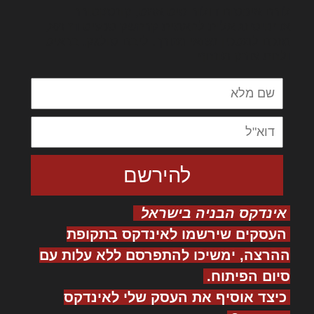
לורם איפסום דולור סיט אמט, קונסקטורר
אדיפיסינג אלית להאמית קרהשק סכעיט דז מא,
מנכם למטכין נשואי מנורך. ליבם סולגק. בראיט
ולחת צורק מונחף
אינדקס הבניה בישראל
העסקים שירשמו לאינדקס בתקופת
ההרצה, ימשיכו להתפרסם ללא עלות עם
סיום הפיתוח.
כיצד אוסיף את העסק שלי לאינדקס