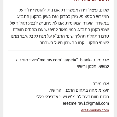
שלום, פיצול דירה אפשרי רק אם ניתן להוסיף יח"ד על
המגרש הספציפי. ניתן לבדוק זאת בעיון בתקנון התב"ע
במשרדי הועדה המקומית. אם לא ניתן, יש לבצע תהליך של
שינוי תקנון התב"ע. רמוי מאוד להיפגש עם מהנדס הועדה
טרם התחלת תהליך שינוי התב"ע על מנת לקבל גיבוי ממנו
לשינוי התקנון. קחו בחשבון היטל בשבחה.
ארז מירב -meirav.com" target="_blank">יועץ מומחה
לנושאי תכנון ורישוי
ארז מירב
יועץ מומחה בתחום התכנון והרישוי,
הכנת חוות דעת לבימ"ש ויעוץ אדריכלי כללי
erezmeirav1@gmail.com
erez-meirav.com