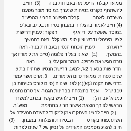
ממועד קבלת הדיפלומה בעבודות בניה. (3) יחוייב
להשתתף בקורס בטיחות שנערך במוסד מוכר מטעם
משרדנו- לאחר קבלת האישור החריג ממפע"ר.
(4) חייב לעמוד בהצלחה במבחן בטיחות בכתב ובע"פ
במוסד שאושר על ידי אגף הפקוח; לעניין דרישות
לציון מינימלי נדרש וציון סופי משוקלל- ראה בהמשך.
* הערה: לעניין הוכחת הנסיון בעבודות בניה- ראה
בהמשך. (ב) שאינו בעל דיפלומה (סיים את לימודיו אך
טרם הגיש את פרויקט הגמר והגן עליו): ראה
הדרישות בסעיף 2א', למעט דרישת הנסיון שתהיה בת 5
שנים לפחות ממועד סיום הלימודים. 3. אדם אשר עמד
בדרישות תקנה 3(א)(4) לפני שינויה (סיים קורס בטיחות בן
110 ש"ל ועמד בהצלחה בבחינות הגמר- אך טרם נתמנה
כמנהל עבודה): (1) חייב להגיש בקשה בכתב למשרד
הראשי לצורך הוצאת אישור חריג בחתימת מפע"ר.
(2) חייב להציג העתק "נאמן למקור" לתעודה המעידה על
השתתפותו בקורס הבטיחות והצלחתו במבחן. (3)
חייב להציג מסמכים המעידים על נסיון של 7 שנים לפחות