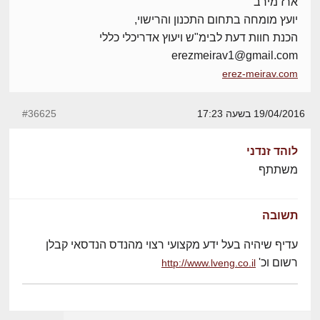
ארז מירב
יועץ מומחה בתחום התכנון והרישוי,
הכנת חוות דעת לבימ"ש ויעוץ אדריכלי כללי
erezmeirav1@gmail.com
erez-meirav.com
19/04/2016 בשעה 17:23
#36625
לוהד זנדני
משתתף
תשובה
עדיף שיהיה בעל ידע מקצועי רצוי מהנדס הנדסאי קבלן
רשום וכ'
http://www.lveng.co.il