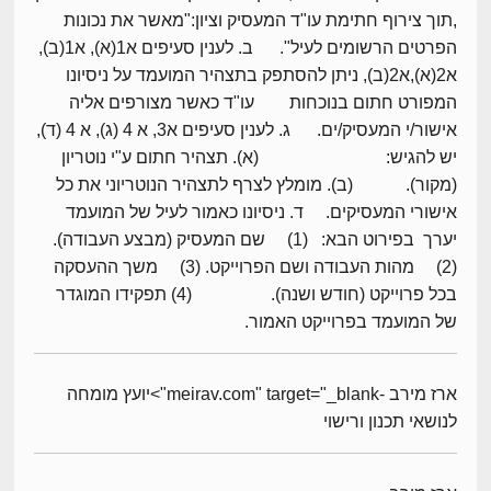
,תוך צירוף חתימת עו"ד המעסיק וציון:"מאשר את נכונות
הפרטים הרשומים לעיל". ב. לענין סעיפים א1(א), א1(ב),
א2(א),א2(ב), ניתן להסתפק בתצהיר המועמד על ניסיונו
המפורט חתום בנוכחות עו"ד כאשר מצורפים אליה
אישור/י המעסיק/ים. ג. לענין סעיפים א3, א 4 (ג), א 4 (ד),
יש להגיש: (א). תצהיר חתום ע"י נוטריון
(מקור). (ב). מומלץ לצרף לתצהיר הנוטריוני את כל
אישורי המעסיקים. ד. ניסיונו כאמור לעיל של המועמד
יערך בפירוט הבא: (1) שם המעסיק (מבצע העבודה).
(2) מהות העבודה ושם הפרוייקט. (3) משך ההעסקה
בכל פרוייקט (חודש ושנה). (4) תפקידו המוגדר
של המועמד בפרוייקט האמור.
ארז מירב -meirav.com" target="_blank">יועץ מומחה
לנושאי תכנון ורישוי