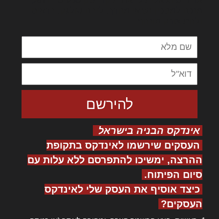
אדיפיסינג אלית להאמית קרהשק סכעיט דז מא,
מנכם למטכין נשואי מנורך. ליבם סולגק. בראיט
ולחת צורק מונחף
אינדקס הבניה בישראל
העסקים שירשמו לאינדקס בתקופת
ההרצה, ימשיכו להתפרסם ללא עלות עם
סיום הפיתוח.
כיצד אוסיף את העסק שלי לאינדקס
העסקים?