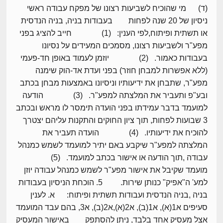
(ד) מי שהוכיח לשביעות רצונו של מפקח עבודה ראשי
ניסיון של 20 שנה לפחות בעבודות בניה, בניה הנדסית
או תשתית ופיתוח,לפי הענין: (1) חייב להציג בפני
מפע"ר ולשביעות רצונו, מסמכים המעידים על נסיונו
בעבודות כאמור. (2) יוזמן לעמוד באופן חד-פעמי
(ללא אפשרות למבחן חוזר) בפני ועדת אד-הוק שימנה
מפע"ר, שתבחן את ידיעותיו וניסיונו באמצעות מבחן בכתב
ובע"פ ותעביר את המלצתה למפע"ר. (3) הודעה
למועמד בדבר עמידתו בפני הועדה תימסר לו מראש ובכתב
3 שבועות לפחות, תוך ציון החוקים והתקנות עליהם יצטרך
להוכיח את ידיעותיו. (4) הועדה תעביר את
המלצתה למפע"ר שיקבע באם יתיר למועמד לשמש כמנהל
עבודה ,תוך הודעה או אישור בכתב למועמד. (5)
מועמד שקיבל את אישור מפע"ר לשמש כמנהל עבודה יוזן
למע' ה"אפיק" כנותן שירות. 5. הוכחת הניסיון בעבודות
בניה ,בניה הנדסית ועבודות תשתית ופיתוח: א. לענין
סעיפים א1(א), א1(ב), א2(א),א2(ב), א3, בהם עבד המועמד
אצל מעסיק אחד בלבד, ניתן להסתפק באישור המעסיק