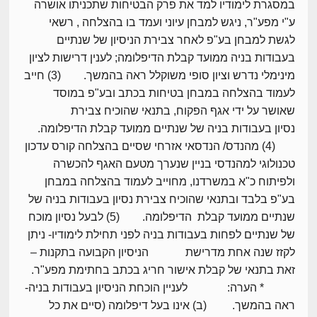
במסגרת לימודיו למד את פרק הבטיחות שתכניתו אושרה
ע"י מפע"ר, ניגש למבחן עיוני ועמד בו בהצלחה , רשאי
לגשת למבחן בע"פ לאחר צבירת הניסיון של שנתיים
בעבודות בניה ממועד קבלת הדיפלומה; לענין דרישות לציון
מינימלי נדרש וציון סופי משוקלל ראה בהמשך. (3) חייב
לעמוד בהצלחה במבחן בטיחות בכתב ובע"פ במוסד
שאושר על ידי אגף הפקוח, בתנאי שהוכיח צבירת
נסיון בעבודות בניה של שנתיים ממועד קבלת הדיפלומה.
(4) מהנדס/ הנדסאי אזרחי שסיים בהצלחה קורס עדכון
טכנולוגי למהנדסי בניין שנערך מטעם האגף להכשרה
ולפיתוח כ"א במשרדנו, מחוייב לעמוד בהצלחה במבחן
בע"פ בלבד ובתנאי שהוכיח צבירת נסיון בעבודות בניה של
שנתיים ממועד קבלת הדיפלומה. (5) לבעל נסיון מוכח
של שנתיים לפחות בעבודות בניה לפני תחילת לימודיו- ניתן
לקזז שנה אחת מדרישת הניסיון הקבועה בתקנות –
זאת בתנאי של קבלת אישור חריג בכתב בחתימת מפע"ר.
* הערה: לעניין הוכחת הניסיון בעבודות בניה-
ראה בהמשך. (ב) אינו בעל דיפלומה (סיים את כל