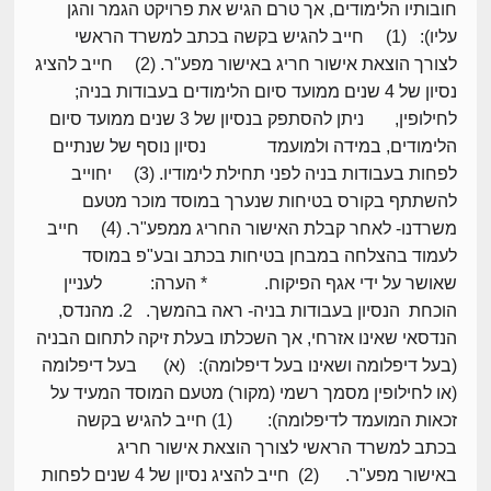
חובותיו הלימודים, אך טרם הגיש את פרויקט הגמר והגן
עליו): (1) חייב להגיש בקשה בכתב למשרד הראשי
לצורך הוצאת אישור חריג באישור מפע"ר. (2) חייב להציג
נסיון של 4 שנים ממועד סיום הלימודים בעבודות בניה;
לחילופין, ניתן להסתפק בנסיון של 3 שנים ממועד סיום
הלימודים, במידה ולמועמד נסיון נוסף של שנתיים
לפחות בעבודות בניה לפני תחילת לימודיו. (3) יחוייב
להשתתף בקורס בטיחות שנערך במוסד מוכר מטעם
משרדנו- לאחר קבלת האישור החריג ממפע"ר. (4) חייב
לעמוד בהצלחה במבחן בטיחות בכתב ובע"פ במוסד
שאושר על ידי אגף הפיקוח. * הערה: לעניין
הוכחת הנסיון בעבודות בניה- ראה בהמשך. 2. מהנדס,
הנדסאי שאינו אזרחי, אך השכלתו בעלת זיקה לתחום הבניה
(בעל דיפלומה ושאינו בעל דיפלומה): (א) בעל דיפלומה
(או לחילופין מסמך רשמי (מקור) מטעם המוסד המעיד על
זכאות המועמד לדיפלומה): (1) חייב להגיש בקשה
בכתב למשרד הראשי לצורך הוצאת אישור חריג
באישור מפע"ר. (2) חייב להציג נסיון של 4 שנים לפחות