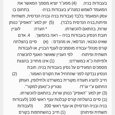
בעבודות בניה. (4) מפע"ר יוציא מסמך המאשר את
המועמד לשמש כמנה"ע בעבודות בניה- בתחום בו
עסק המועמד בלבד (עבודות בניה ובניה הנדסית, תשתיות
ופיתוח,בניה הנדסית בלבד). (5) יוזן למע' "האפיק" כנותן
שרות, בהתאם להכשרתו. * הערה: לעניין
חובת הנסיון בעבודות בניה – ראה בהמשך. 4. אדם
שאינו טכנאי, הנדסאי, או מהנדס : (א) סיים בהצלחה
קורס מנהלי עבודה מוסמכים לענף הבניין, או לעבודות
תשתית ופיתוח- לפי העניין שאושר האגף להכשרה
ולפיתוח כ"א במשרדנו: (1) אינו מחוייב בהצגת
מסמכים המעידים על נסיון בעבודות בניה; חובת
הנסיון נבדקה לפני שהתחיל את הקורס האמור. (2)
חייב להציג תעודה מקורית במשרדנו ולחילופין, העתק
החתום ע"י עו"ד/ נוטריון כ"נאמן למקור".
(3) יוזן למע' "האפיק" כנותן שרות, בהתאם להכשרתו.
(ב) סיים בהצלחה קורס קבלנות ענף ראשי 100 (לעבודות
בניה ובניה הנדסית) או ענף ראשי 200 (לעבודות
תשתית ופיתוח): (1) חייב בהשתתפות בקורס