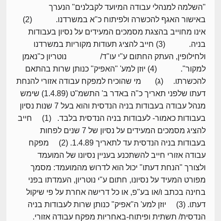
"השלמה למנהלי עבודה המיועד לקבלנים" הנערך
באישור האגף להכשרה ולפיתוח כ"א במשרדנו. (2)
אינו מחוייב בהצגת מסמכים המעידים על נסיון בעבודות
בניה. (3) חייב להציג תעודות מקוריות במשרדנו
ולחילופין, העתק החתום ע"י עו"ד/ נוטריון כ"נאמן
למקור". (4) יוזן למע' "האפיק" כנותן שרות בהתאם
להכשרתו. (ג) מי שהוכיח למפקח עבודה אזורי להנחת
דעתו שלפני תאריך כ"ה באדר ב' התשמ"ט (1.4.89) שימש
מנהל עבודה בעבודות בניה הנדסית והוא בעל 7 שנות נסיון
בעבודות כאמור- לעבודות בניה הנדסית בלבד. (1) חייב
להציג מסמכים המעידים על נסיון של 7 שנים לפחות
בעבודות בניה הנדסית עד לתאריך 1.4.89. (2) מפקח
עבודה אזורי חייב להשתכנע בעניין נסיונו של המועמד
ולצורך "הנחת דעתו" יכול הוא לדרוש מהמועמד: מסמך
מפורט המעיד על נסיונו, חתום ע"י נוטריון, העמדתו בפני
בחינה בכתב ו/או בע"פ, או כל דרישה אחרת על פי שיקול
דעתו. (3) יוזן למע' ה"אפיק" כנותן שרות לעבודות בניה
הנדסית/ תשתית ופיתוח-באחריות מפקח עבודה אזורי.