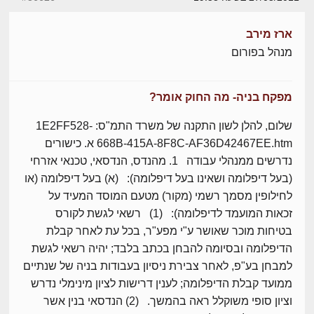
ארז מירב
מנהל בפורום
מפקח בניה- מה החוק אומר?
שלום, להלן לשון התקנה של משרד התמ"ס: 1E2FF528-
668B-415A-8F8C-AF36D42467EE.htm א. כישורים
נדרשים ממנהלי עבודה 1. מהנדס, הנדסאי, טכנאי אזרחי
(בעל דיפלומה ושאינו בעל דיפלומה): (א) בעל דיפלומה (או
לחילופין מסמך רשמי (מקור) מטעם המוסד המעיד על
זכאות המועמד לדיפלומה): (1) רשאי לגשת לקורס
בטיחות מוכר שאושר ע"י מפע"ר, בכל עת לאחר קבלת
הדיפלומה ובסיומה להבחן בכתב בלבד; יהיה רשאי לגשת
למבחן בע"פ, לאחר צבירת ניסיון בעבודות בניה של שנתיים
ממועד קבלת הדיפלומה; לענין דרישות לציון מינימלי נדרש
וציון סופי משוקלל ראה בהמשך. (2) הנדסאי בנין אשר