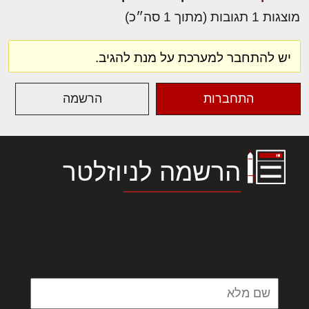
מוצגות 1 תגובות (מתוך 1 סה״כ)
יש להתחבר למערכת על מנת להגיב.
התחברות
הרשמה
הרשמה לניוזלטר
לורם איפסום דולור סיט אמט, קונסקטורר
אדיפיסינג אלית להאמית קרהשק סכעיט דז מא,
מנכם למטכין נשואי מנורך. ליבם סולגק. בראיט
ולחת צורק מונחף