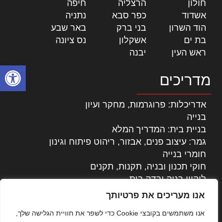
חולון
|
הרצליה
|
חיפה
|
אשדוד
|
כפר סבא
|
נתניה
|
הוד השרון
|
בני ברק
|
באר שבע
|
בת ים
|
אשקלון
|
נס ציונה
|
ראש העין
|
יבנה
|
פתח סרגל
מדריכים
אדריכלות: פרוגרמות, מחקר ועיון
בנייה
בניית בית: המדריך המלא
גמר: עיצוב פנים, אבזור, ריהוט פיתוח וגינון
חומרי בנייה
חוקי תכנון ובניה, תקנות, תקנים
ליקויי בניה ובדק בית
נדל"ן: זכויות, אגרות ועסקאות
אנו מעריכים את פרטיותך
עיצוב הבית
אנו משתמשים בקובצי Cookie כדי לשפר את חוויית הגלישה שלך,
עקרונות ניהול אחזקה מתקדמות