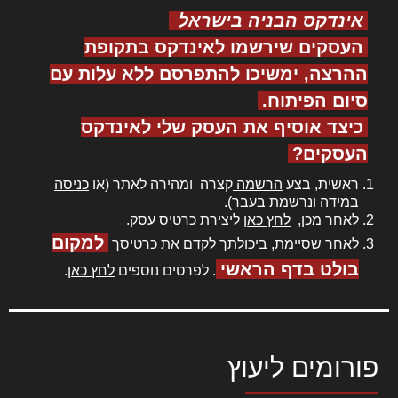
אינדקס הבניה בישראל
העסקים שירשמו לאינדקס בתקופת
ההרצה, ימשיכו להתפרסם ללא עלות עם
סיום הפיתוח.
כיצד אוסיף את העסק שלי לאינדקס
העסקים?
ראשית, בצע
הרשמה
קצרה ומהירה לאתר (או
כניסה
במידה ונרשמת בעבר).
לאחר מכן,
לחץ כאן
ליצירת כרטיס עסק.
למקום
לאחר שסיימת, ביכולתך לקדם את כרטיסך
בולט בדף הראשי
. לפרטים נוספים
לחץ כאן
.
פורומים ליעוץ