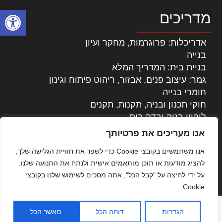
פתח סרגל
מדריכים
אדריכלות: פרוגרמות, מחקר ועיון
בנייה
בניית בית: המדריך המלא
גמר: עיצוב פנים, אבזור, ריהוט פיתוח וגינון
חומרי בנייה
חוקי תכנון ובניה, תקנות, תקנים
ליקויי בניה ובדק בית
נדל"ן: זכויות, אגרות ועסקאות
אנו מעריכים את פרטיותך
עיצוב הבית
אנו משתמשים בקובצי Cookie כדי לשפר את חוויית הגלישה שלך,
עקרונות ניהול אחזקה מתקדמות
להציג מודעות או תוכן מותאמים אישית ולנתח את התנועה שלנו.
צילום אדריכלי
על ידי לחיצה על "קבל הכל", אתה מסכים לשימוש שלנו בקובצי
שיווק נדלן
Cookie.
שיטות בניה: מפרטים והמלצות
תוכן שיווקי
הגדרות
דוחה הכל
מאשר הכל