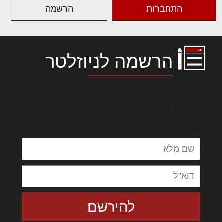
התחברות
הרשמה
הרשמה לניוזלטר
לורם איפסום דולור סיט אמט, קונסקטורר
אדיפיסינג אלית להאמית קרהשק סכעיט דז מא,
מנכם למטכין נשואי מנורך. ליבם סולגק. בראיט
ולחת צורק מונחף