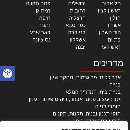
תל אביב
|
ירושלים
|
פתח תקווה
|
ראשון לציון
|
רחובות
|
רמת גן
|
חולון
|
הרצליה
|
חיפה
|
אשדוד
|
כפר סבא
|
נתניה
|
הוד השרון
|
בני ברק
|
באר שבע
|
בת ים
|
אשקלון
|
נס ציונה
|
ראש העין
|
יבנה
|
מדריכים
פתח סרגל
אדריכלות: פרוגרמות, מחקר ועיון
בנייה
בניית בית: המדריך המלא
גמר: עיצוב פנים, אבזור, ריהוט פיתוח וגינון
חומרי בנייה
חוקי תכנון ובניה, תקנות, תקנים
ליקויי בניה ובדק בית
נדל"ן: זכויות, אגרות ועסקאות