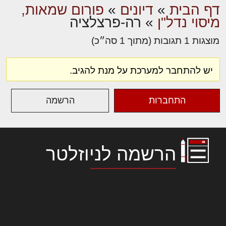
דף הבית
»
דיונים
»
פורום שמאות,
מיסוי נדל"ן
»
רה-פרצלציה
מוצגות 1 תגובות (מתוך 1 סה״כ)
יש להתחבר למערכת על מנת להגיב.
התחברות
הרשמה
הרשמה לניוזלטר
לורם איפסום דולור סיט אמט, קונסקטורר
אדיפיסינג אלית להאמית קרהשק סכעיט דז מא,
מנכם למטכין נשואי מנורך. ליבם סולגק. בראיט
ולחת צורק מונחף