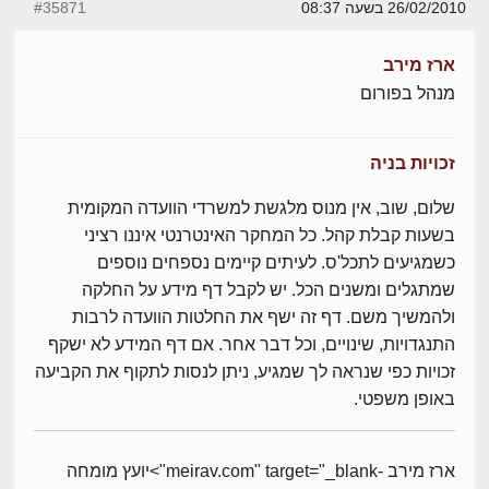
26/02/2010 בשעה 08:37
#35871
ארז מירב
מנהל בפורום
זכויות בניה
שלום, שוב, אין מנוס מלגשת למשרדי הוועדה המקומית
בשעות קבלת קהל. כל המחקר האינטרנטי איננו רציני
כשמגיעים לתכל'ס. לעיתים קיימים נספחים נוספים
שמתגלים ומשנים הכל. יש לקבל דף מידע על החלקה
ולהמשיך משם. דף זה ישף את החלטות הוועדה לרבות
התנגדויות, שינויים, וכל דבר אחר. אם דף המידע לא ישקף
זכויות כפי שנראה לך שמגיע, ניתן לנסות לתקוף את הקביעה
באופן משפטי.
ארז מירב -meirav.com" target="_blank">יועץ מומחה