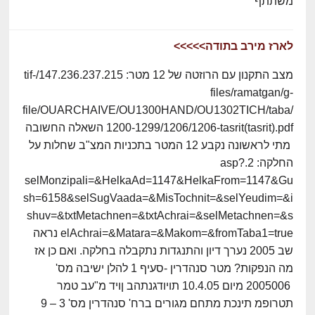
משתתף
לארז מירב בתודה>>>>>
מצב התקנון עם הרוזטה של 12 מטר: 147.236.237.215/tif-
files/ramatgan/g-
file/OUARCHAIVE/OU1300HAND/OU1302TICH/taba/
1200-1299/1206/1206-tasrit(tasrit).pdf השאלה החשובה
מתי לראשונה נקבע 12 המטר בתכניות המצ"ב שחלות על
החלקה: 2.asp?
selMonzipali=&HelkaAd=1147&HelkaFrom=1147&Gu
sh=6158&selSugVaada=&MisTochnit=&selYeudim=&i
shuv=&txtMetachnen=&txtAchrai=&selMetachnen=&s
elAchrai=&Matara=&Makom=&fromTaba1=true נראה
שב 2005 נערך דיון והתנגדות נתקבלה בחלקה. ואם כן אז
מה הנפקות? מטר סנהדרין -סעיף 1 להלן ישיבה מס'
2005006 מיום 10.4.05 תויודגנתהב ןויד מ"עב טמר
תטרופמ תינכת מתחם מגורים ברח' סנהדרין מס' 3 – 9