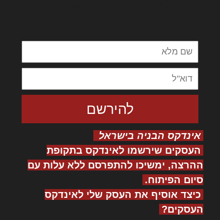
אדיפיסינג אלית להאמית קרהשק סכעיט דז מא,
מנכם למטכין נשואי מנורך. ליבם סולגק. בראיט
ולחת צורק מונחף
אינדקס הבניה בישראל
העסקים שירשמו לאינדקס בתקופת
ההרצה, ימשיכו להתפרסם ללא עלות עם
סיום הפיתוח.
כיצד אוסיף את העסק שלי לאינדקס
העסקים?