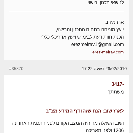
לנושאי תכנון ורישוי
ארז מירב
יועץ מומחה בתחום התכנון והרישוי,
הכנת חוות דעת לבימ"ש ויעוץ אדריכלי כללי
erezmeirav1@gmail.com
erez-meirav.com
26/02/2010 בשעה 17:22
#35870
-3417
משתתף
לארז שוב: הנח שזהו דף המידע מצ"ב
ושוב השאלה מה היה המצב הקודם לפני התכנית האחרונה
1206 ולפני תאריכה