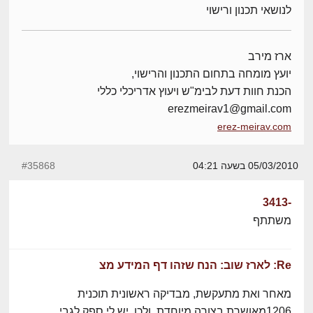
לנושאי תכנון ורישוי
ארז מירב
יועץ מומחה בתחום התכנון והרישוי,
הכנת חוות דעת לבימ"ש ויעוץ אדריכלי כללי
erezmeirav1@gmail.com
erez-meirav.com
05/03/2010 בשעה 04:21
#35868
-3413
משתתף
Re: לארז שוב: הנח שזהו דף המידע מצ
מאחר ואת מתעקשת, מבדיקה ראשונית תוכנית
1206מאושרת בצורה מיוחדת. ולכן, יש לי ספק לגבי