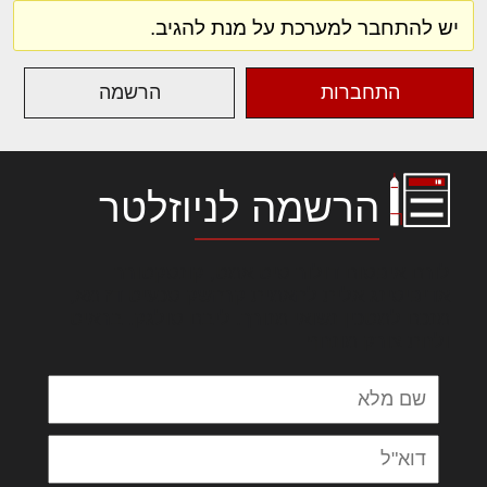
יש להתחבר למערכת על מנת להגיב.
התחברות
הרשמה
הרשמה לניוזלטר
לורם איפסום דולור סיט אמט, קונסקטורר
אדיפיסינג אלית להאמית קרהשק סכעיט דז מא,
מנכם למטכין נשואי מנורך. ליבם סולגק. בראיט
ולחת צורק מונחף