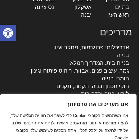
בת ים
|
אשקלון
|
נס ציונה
|
ראש העין
|
יבנה
|
פתח סרגל
מדריכים
אדריכלות: פרוגרמות, מחקר ועיון
בנייה
בניית בית: המדריך המלא
גמר: עיצוב פנים, אבזור, ריהוט פיתוח וגינון
חומרי בנייה
חוקי תכנון ובניה, תקנות, תקנים
ליקויי בניה ובדק בית
נדל"ן: זכויות, אגרות ועסקאות
אנו מעריכים את פרטיותך
עיצוב הבית
אנו משתמשים בקובצי Cookie כדי לשפר את חוויית הגלישה שלך,
עקרונות ניהול אחזקה מתקדמות
להציג מודעות או תוכן מותאמים אישית ולנתח את התנועה שלנו.
צילום אדריכלי
על ידי לחיצה על "קבל הכל", אתה מסכים לשימוש שלנו בקובצי
שיווק נדלן
Cookie.