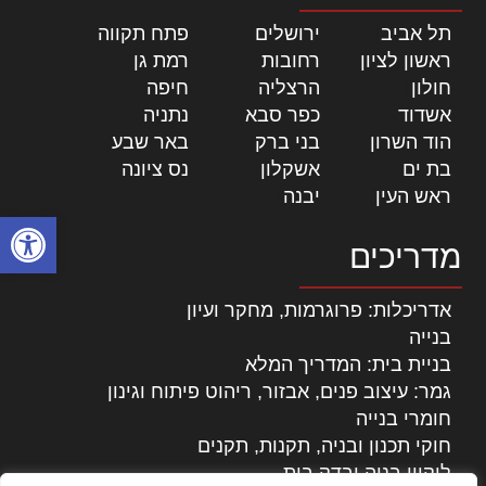
תל אביב
|
ירושלים
|
פתח תקווה
|
ראשון לציון
|
רחובות
|
רמת גן
|
חולון
|
הרצליה
|
חיפה
|
אשדוד
|
כפר סבא
|
נתניה
|
הוד השרון
|
בני ברק
|
באר שבע
|
בת ים
|
אשקלון
|
נס ציונה
|
ראש העין
|
יבנה
|
פתח סרגל
מדריכים
אדריכלות: פרוגרמות, מחקר ועיון
בנייה
בניית בית: המדריך המלא
גמר: עיצוב פנים, אבזור, ריהוט פיתוח וגינון
חומרי בנייה
חוקי תכנון ובניה, תקנות, תקנים
ליקויי בניה ובדק בית