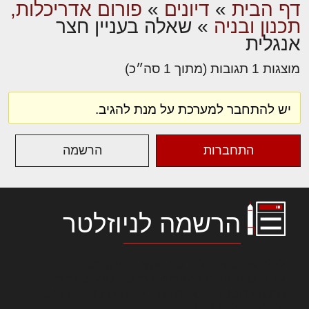
דף הבית
»
דיונים
»
פורום אדריכלות,
תכנון ובניה
»
שאלה בעניין חצר
אנגלית
מוצגות 1 תגובות (מתוך 1 סה״כ)
יש להתחבר למערכת על מנת להגיב.
התחברות
הרשמה
הרשמה לניוזלטר
לורם איפסום דולור סיט אמט, קונסקטורר
אדיפיסינג אלית להאמית קרהשק סכעיט דז מא,
מנכם למטכין נשואי מנורך. ליבם סולגק. בראיט
ולחת צורק מונחף