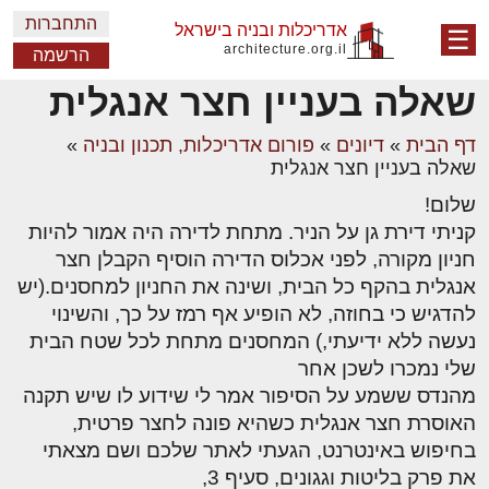
התחברות
אדריכלות ובניה בישראל
☰
architecture.org.il
הרשמה
שאלה בעניין חצר אנגלית
דף הבית
»
דיונים
»
פורום אדריכלות, תכנון ובניה
»
שאלה בעניין חצר אנגלית
שלום!
קניתי דירת גן על הניר. מתחת לדירה היה אמור להיות
חניון מקורה, לפני אכלוס הדירה הוסיף הקבלן חצר
אנגלית בהקף כל הבית, ושינה את החניון למחסנים.(יש
להדגיש כי בחוזה, לא הופיע אף רמז על כך, והשינוי
נעשה ללא ידיעתי,) המחסנים מתחת לכל שטח הבית
שלי נמכרו לשכן אחר
מהנדס ששמע על הסיפור אמר לי שידוע לו שיש תקנה
האוסרת חצר אנגלית כשהיא פונה לחצר פרטית,
בחיפוש באינטרנט, הגעתי לאתר שלכם ושם מצאתי
את פרק בליטות וגגונים, סעיף 3,