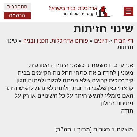
התחברות
אדריכלות ובניה בישראל
☰
architecture.org.il
הרשמה
שינוי חזיתות
דף הבית
»
דיונים
»
פורום אדריכלות, תכנון ובניה
»
שינוי
חזיתות
אני גר בדו משפחתי כשאני היחידה העורפית
מעוניין להרחיב את פתחי החלונות הקיימים בבית
קיר זכוכית קבועה שלא ניפתח לסגור ולפתוח חלון
קראתי כאן שלגבי הרחבת חלונות לא נהוג להגיש היתר
האם מומלץ להגיש היתר על כל השינויים או רק על
פתיחת החלון
תודה
מוצגות 1 תגובות (מתוך 1 סה״כ)