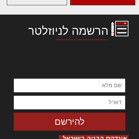
הרשמה לניוזלטר
לורם איפסום דולור סיט אמט, קונסקטורר
אדיפיסינג אלית להאמית קרהשק סכעיט דז מא,
מנכם למטכין נשואי מנורך. ליבם סולגק. בראיט
ולחת צורק מונחף
אינדקס הבניה בישראל