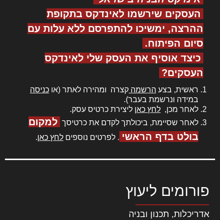
העסקים שירשמו לאינדקס בתקופת
ההרצה, ימשיכו להתפרסם ללא עלות עם
סיום הפיתוח.
כיצד אוסיף את העסק שלי לאינדקס
העסקים?
ראשית, בצע
הרשמה
קצרה ומהירה לאתר (או
כניסה
במידה ונרשמת בעבר).
לאחר מכן,
לחץ כאן
ליצירת כרטיס עסק.
למקום
לאחר שסיימת, ביכולתך לקדם את כרטיסך
בולט בדף הראשי
. לפרטים נוספים
לחץ כאן
.
פורומים ליעוץ
אדריכלות, תכנון ובניה