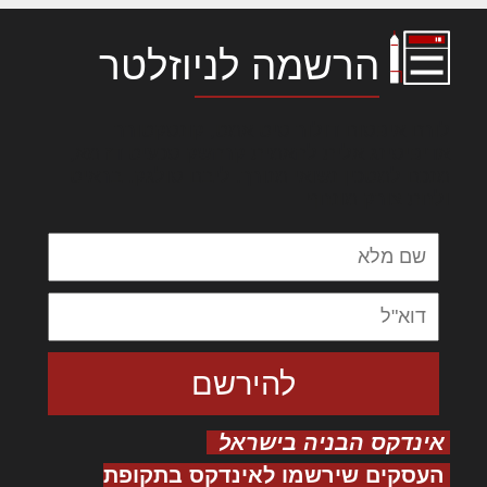
הרשמה לניוזלטר
לורם איפסום דולור סיט אמט, קונסקטורר
אדיפיסינג אלית להאמית קרהשק סכעיט דז מא,
מנכם למטכין נשואי מנורך. ליבם סולגק. בראיט
ולחת צורק מונחף
אינדקס הבניה בישראל
העסקים שירשמו לאינדקס בתקופת