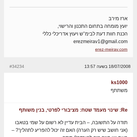
ארז מירב
יועץ מומחה בתחום התכנון והרישוי,
הכנת חוות דעת לבימ"ש ויעוץ אדריכלי כללי
erezmeirav1@gmail.com
erez-meirav.com
18/07/2008 בשעה 13:57
#34234
ks1000
משתתף
Re: שינוי מעמד שטח: מציבורי לפרטי, בנין משותף
תודה על התשובה, – הבית עדיין לא רשום על שמי בטאבו
(אני חושב שיש רק הערה) האם זה יכול להפריע לתהליך? –