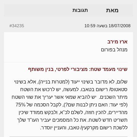
מאת
תגובות
18/07/2008 בשעה 10:59
#34235
ארז מירב
מנהל בפורום
שינוי מעמד שטח: מציבורי לפרטי, בנין משותף
שלום, לא מדובר בשינוי ייעוד (למטרות בנייה), אלא בשינוי
סטאטוס/ רישום בטאבו. למעשה, יש לרכוש את השטח
מיתר השכנים. יש להביא שמאי אשר יעריך את שווי השטח
(לפי יעוד: האם ניתן לבנות שם?), לקבל הסכמה של 75%
מהדיירים, להכין חוזה, לשלם לכ"א, ולבקש ממודד שיכין
תשריט חדש לשטח. את כל המסמכים יעביר העו"ד שלך
ללשכת רישום מקרקעין/ טאבו, והעניין יוסדר.