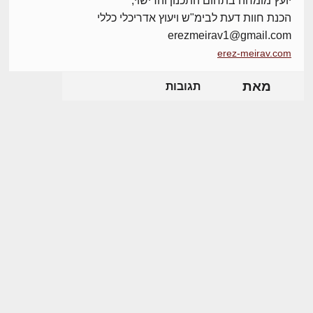
יועץ מומחה בתחום התכנון והרישוי,
הכנת חוות דעת לבימ"ש ויעוץ אדריכלי כללי
erezmeirav1@gmail.com
erez-meirav.com
מאת
תגובות