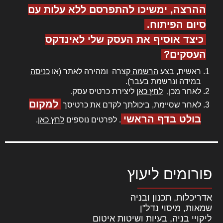
ההרצה, ימשיכו להתפרסם ללא עלות עם
סיום הפיתוח.
כיצד אוסיף את העסק שלי לאינדקס
העסקים?
ראשית, בצע
הרשמה
קצרה ומהירה לאתר (או
כניסה
במידה ונרשמת בעבר).
לאחר מכן,
לחץ כאן
ליצירת כרטיס עסק.
למקום
לאחר שסיימת, ביכולתך לקדם את כרטיסך
בולט בדף הראשי
. לפרטים נוספים
לחץ כאן
.
פורומים ליעוץ
אדריכלות, תכנון ובניה
שמאות, מיסוי נדל"ן
ליקויי בניה, בעיות ושיטות איטום