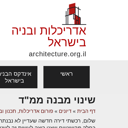
אדריכלות ובניה
בישראל
architecture.org.il
ראשי
אינדקס הבניה
בישראל
שינוי מבנה ממ"ד
פורום אדריכלות, תכנון
פ
אדריכלות: פרוגרמות,
נדל"ן: זכו
דף הבית
»
דיונים
»
פורום אדריכלות, תכנון וב
מקצועות
ובניה
נ
מחקר ועיון
ועסקאות
שלום, רכשתי דירה חדשה שעדיין לא נבנתה "
אדריכלים - מעצב
בנייה
עיצוב הבי
יעוץ מקצועי לבונים, למשפצים
מת
כחלק מהשינויים שאני רוצה לעשות זה לשנ