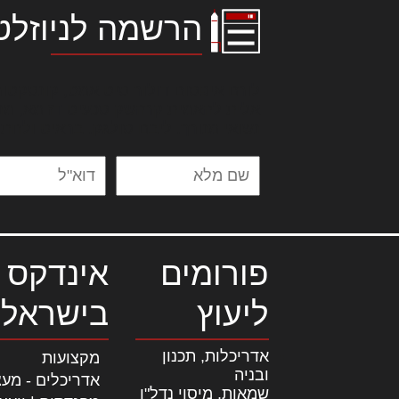
הרשמה לניוזלט
לורם איפסום דולור סיט אמט, קונסקטור
אלית להאמית קרהשק סכעיט דז מא, מנ
נשואי מנורך. ליבם סולגק. בראיט ולחת
פורומים
אינדקס 
ליעוץ
בישראל
אדריכלות, תכנון
מקצועות
ובניה
אדריכלים - מעצ
שמאות, מיסוי נדל"ן