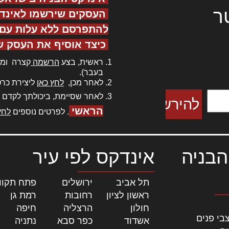
ר
העסקים שירשמו לאינד
להתפרסם ללא עלות עם ס
כיצד אוסיף את העסק ש
ר אדיפיסינג
ראשית, בצע
הרשמה
קצרה ומה
כם למטכין
בעבר).
 צורק מונחף
לאחר מכן,
לחץ כאן
ליצירת כרט
לאחר שסיימת, ביכולתך לקדם 
הראשי
. לפרטים נוספים
לחץ
הבניה
אינדקס לפי עיר
תל אביב
|
ירושלים
|
פתח תקוו
ראשון לציון
|
רחובות
|
רמת גן
|
חולון
|
הרצליה
|
חיפה
|
בי פנים
אשדוד
|
כפר סבא
|
נתניה
|