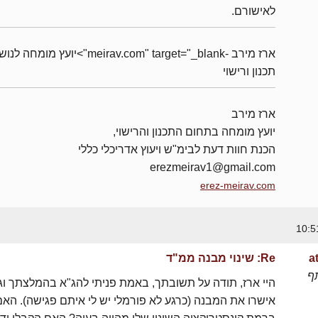
לאישורם.
ארז מירב -meirav.com" target="_blank">יועץ מומחה 
תכנון ורישוי
ארז מירב
יועץ מומחה בתחום התכנון והרישוי,
הכנת חוות דעת לבימ"ש ויעוץ אדריכלי כללי
erezmeirav1@gmail.com
erez-meirav.com
a
Re: שינוי מבנה ממ"ד
ף
היי ארז, תודה על תשובתך, באמת פניתי להג"א בהמלצתך ו
אישרו את המבנה (כרגע לא פורמלי יש לי איתם פגישה). האם