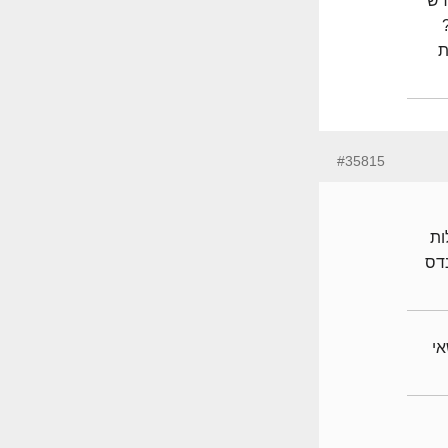
רש
ת
#35815
ות
נדס
לנושאי