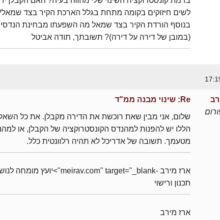
ברמת קונסטרוקציה השינוי שלי מהווה בעיה? האם הקבלן יד
לשים חיזוקים בקומה מתחת בגלל הארכת הקיר בצד שמאל?
בנוסף הורדת הקיר בצד שמאל מה השפעתו מבחינת הנדסי
(במובן של דירה על דירה)? תשובתך, תודה אביטל
רב
Re: שינוי מבנה ממ"ד
רום
שלום, אני מבין שאת רוכשת את הדירה מקבלן. את כל השאל
הללו יש להפנות למהנדס הקונסטרוקציה של הקבלן, או למה
מטעמך. תשובה של אדריכל לא תהיה רלוונטית כלל.
ארז מירב -meirav.com" target="_blank">יועץ מומחה 
תכנון ורישוי
ארז מירב