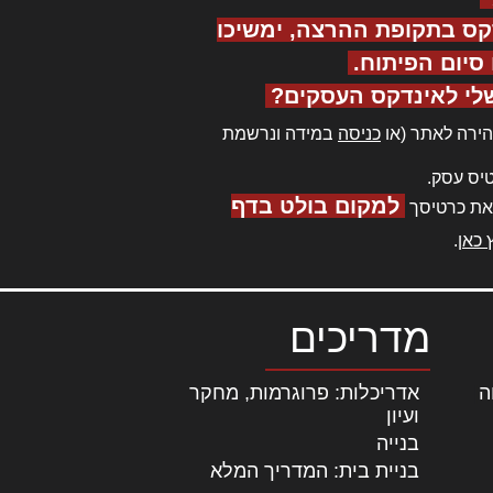
קס בתקופת ההרצה, ימשיכו
יום הפיתוח.
לי לאינדקס העסקים?
ירה לאתר (או
כניסה
במידה ונרשמת
יס עסק.
למקום בולט בדף
את כרטיסך
 כאן
.
מדריכים
ה
|
אדריכלות: פרוגרמות, מחקר
ועיון
בנייה
בניית בית: המדריך המלא