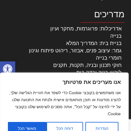
מדריכים
אדריכלות: פרוגרמות, מחקר ועיון
בנייה
בניית בית: המדריך המלא
גמר: עיצוב פנים, אבזור, ריהוט פיתוח וגינון
חומרי בנייה
פתח סרגל
חוקי תכנון ובניה, תקנות, תקנים
ליקויי בניה ובדק בית
נדל"ן: זכויות, אגרות ועסקאות
אנו מעריכים את פרטיותך
עיצוב הבית
אנו משתמשים בקובצי Cookie כדי לשפר את חוויית הגלישה שלך,
עקרונות ניהול אחזקה מתקדמות
להציג מודעות או תוכן מותאמים אישית ולנתח את התנועה שלנו.
צילום אדריכלי
על ידי לחיצה על "קבל הכל", אתה מסכים לשימוש שלנו בקובצי
שיווק נדלן
Cookie.
שיטות בניה: מפרטים והמלצות
תוכן שיווקי
הגדרות
דוחה הכל
מאשר הכל