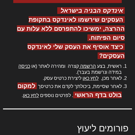
אינדקס הבניה בישראל
העסקים שירשמו לאינדקס בתקופת
ההרצה, ימשיכו להתפרסם ללא עלות עם
סיום הפיתוח.
כיצד אוסיף את העסק שלי לאינדקס
העסקים?
ראשית, בצע
הרשמה
קצרה ומהירה לאתר (או
כניסה
במידה ונרשמת בעבר).
לאחר מכן,
לחץ כאן
ליצירת כרטיס עסק.
למקום
לאחר שסיימת, ביכולתך לקדם את כרטיסך
בולט בדף הראשי
. לפרטים נוספים
לחץ כאן
.
פורומים ליעוץ