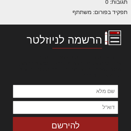
תגובות: 0
תפקיד בפורום: משתתף
הרשמה לניוזלטר
לורם איפסום דולור סיט אמט, קונסקטורר
אדיפיסינג אלית להאמית קרהשק סכעיט דז מא,
מנכם למטכין נשואי מנורך. ליבם סולגק. בראיט
ולחת צורק מונחף