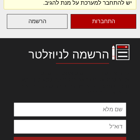
יש להתחבר למערכת על מנת להגיב.
התחברות
הרשמה
הרשמה לניוזלטר
לורם איפסום דולור סיט אמט, קונסקטורר
אדיפיסינג אלית להאמית קרהשק סכעיט דז מא,
מנכם למטכין נשואי מנורך. ליבם סולגק. בראיט
ולחת צורק מונחף