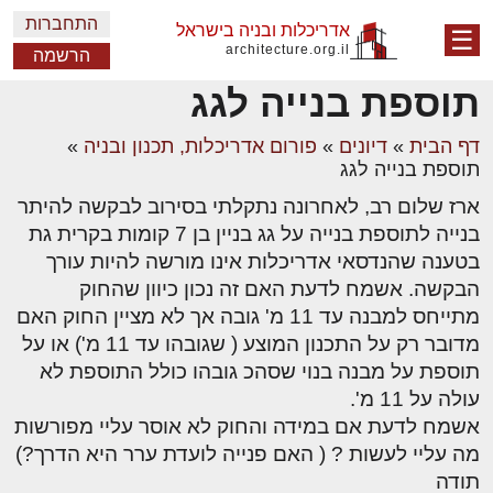
התחברות
אדריכלות ובניה בישראל
☰
architecture.org.il
הרשמה
תוספת בנייה לגג
דף הבית
»
דיונים
»
פורום אדריכלות, תכנון ובניה
»
תוספת בנייה לגג
ארז שלום רב, לאחרונה נתקלתי בסירוב לבקשה להיתר
בנייה לתוספת בנייה על גג בניין בן 7 קומות בקרית גת
בטענה שהנדסאי אדריכלות אינו מורשה להיות עורך
הבקשה. אשמח לדעת האם זה נכון כיוון שהחוק
מתייחס למבנה עד 11 מ' גובה אך לא מציין החוק האם
מדובר רק על התכנון המוצע ( שגובהו עד 11 מ') או על
תוספת על מבנה בנוי שסהכ גובהו כולל התוספת לא
עולה על 11 מ'.
אשמח לדעת אם במידה והחוק לא אוסר עליי מפורשות
מה עליי לעשות ? ( האם פנייה לועדת ערר היא הדרך?)
תודה