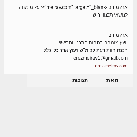
ארז מירב -meirav.com" target="_blank">יועץ מומחה
לנושאי תכנון ורישוי
ארז מירב
יועץ מומחה בתחום התכנון והרישוי,
הכנת חוות דעת לבימ"ש ויעוץ אדריכלי כללי
erezmeirav1@gmail.com
erez-meirav.com
מאת
תגובות