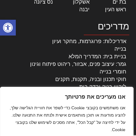
בת ים
|
אשקלון
|
נס ציונה
|
ראש העין
|
יבנה
|
פתח סרגל
מדריכים
אדריכלות: פרוגרמות, מחקר ועיון
בנייה
בניית בית: המדריך המלא
גמר: עיצוב פנים, אבזור, ריהוט פיתוח וגינון
חומרי בנייה
חוקי תכנון ובניה, תקנות, תקנים
ליקויי בניה ובדק בית
נדל"ן: זכויות, אגרות ועסקאות
אנו מעריכים את פרטיותך
עיצוב הבית
אנו משתמשים בקובצי Cookie כדי לשפר את חוויית הגלישה שלך,
עקרונות ניהול אחזקה מתקדמות
להציג מודעות או תוכן מותאמים אישית ולנתח את התנועה שלנו.
צילום אדריכלי
על ידי לחיצה על "קבל הכל", אתה מסכים לשימוש שלנו בקובצי
שיווק נדלן
Cookie.
שיטות בניה: מפרטים והמלצות