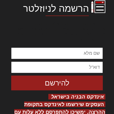
הרשמה לניוזלטר
לורם איפסום דולור סיט אמט, קונסקטורר
אדיפיסינג אלית להאמית קרהשק סכעיט דז מא,
מנכם למטכין נשואי מנורך. ליבם סולגק. בראיט
ולחת צורק מונחף
אינדקס הבניה בישראל
העסקים שירשמו לאינדקס בתקופת
ההרצה, ימשיכו להתפרסם ללא עלות עם