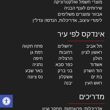
מוצרי חשמל ואלקטרוניקה
שירותים לענף הבניה
אבזור ומוצרים משלימים
לימודי עיצוב, אדריכלות, הנדסה ונדל"ן
אינדקס לפי עיר
תל אביב
|
ירושלים
|
פתח תקווה
|
ראשון לציון
|
רחובות
|
רמת גן
|
חולון
|
הרצליה
|
חיפה
|
אשדוד
|
כפר סבא
|
נתניה
|
הוד השרון
|
בני ברק
|
באר שבע
|
בת ים
|
אשקלון
|
נס ציונה
|
ראש העין
|
יבנה
|
מדריכים
פתח סרגל
אדריכלות: פרוגרמות, מחקר ועיון