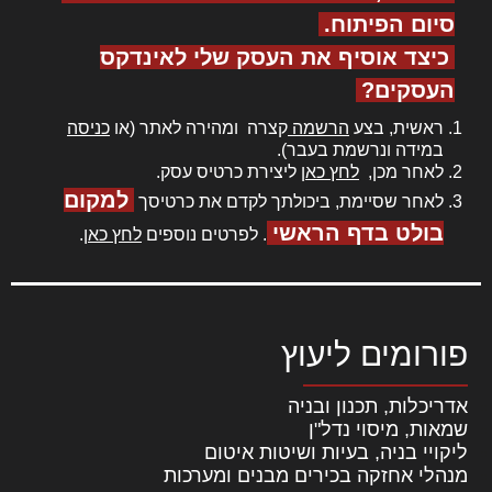
סיום הפיתוח.
כיצד אוסיף את העסק שלי לאינדקס
העסקים?
ראשית, בצע
הרשמה
קצרה ומהירה לאתר (או
כניסה
במידה ונרשמת בעבר).
לאחר מכן,
לחץ כאן
ליצירת כרטיס עסק.
למקום
לאחר שסיימת, ביכולתך לקדם את כרטיסך
בולט בדף הראשי
. לפרטים נוספים
לחץ כאן
.
פורומים ליעוץ
אדריכלות, תכנון ובניה
שמאות, מיסוי נדל"ן
ליקויי בניה, בעיות ושיטות איטום
מנהלי אחזקה בכירים מבנים ומערכות