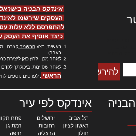
אינדקס הבניה בישראל
ר
העסקים שירשמו לאינד
להתפרסם ללא עלות עם ס
כיצד אוסיף את העסק ש
ר אדיפיסינג
ראשית, בצע
הרשמה
קצרה ומה
כם למטכין
בעבר).
 צורק מונחף
לאחר מכן,
לחץ כאן
ליצירת כרט
לאחר שסיימת, ביכולתך לקדם 
הראשי
. לפרטים נוספים
לחץ
הבניה
אינדקס לפי עיר
תל אביב
|
ירושלים
|
פתח תקוו
ראשון לציון
|
רחובות
|
רמת גן
|
חולון
|
הרצליה
|
חיפה
|