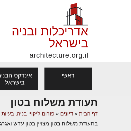
אדריכלות ובניה
בישראל
architecture.org.il
ראשי
אינדקס הבניה
בישראל
תעודת משלוח בטון
פורום אדריכלות, תכנון
פ
אדריכלות: פרוגרמות,
נדל"ן: זכו
דף הבית
»
דיונים
»
פורום ליקויי בניה, בעיות
מקצועות
ובניה
נ
מחקר ועיון
ועסקאות
בתעודת משלוח בטון מצויין בטון עדש ואגרגרט מירבי 25 מ'מ, האם יש סתירה בין ש
אדריכלים - מעצב
בנייה
עיצוב הבי
יעוץ מקצועי לבונים, למשפצים
מת