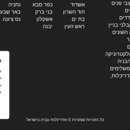
בי פנים
אשדוד
|
כפר סבא
|
נתניה
|
ים
הוד השרון
|
בני ברק
|
באר שבע
דדים
בת ים
|
אשקלון
|
נס ציונה
|
לני בניין
ראש העין
|
יבנה
|
 השונים
ר
ם
לקטרוניקה
א
בניה
משלימים
דריכלות,
ל
ע
.
כל הזכויות שמורות © אדריכלות ובניה בישראל