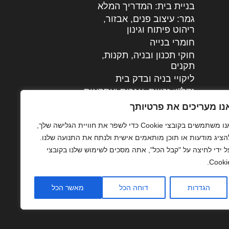
בניית בית: המדריך המלא
גמר: עיצוב פנים, אבזור,
|
ריהוט פיתוח וגינון
חומרי בנייה
חוקי תכנון ובניה, תקנות,
תקנים
ליקויי בניה ובדק בית
נדל"ן: זכויות, אגרות ועסקאות
עיצוב הבית
נו מעריכים את פרטיותך
עקרונות ניהול אחזקה
אנו משתמשים בקובצי Cookie כדי לשפר את חוויית הגלישה שלך,
מתקדמות
הציג מודעות או תוכן מותאמים אישית ולנתח את התנועה שלנו.
צילום אדריכלי
ל ידי לחיצה על "קבל הכל", אתה מסכים לשימוש שלנו בקובצי
שיווק נדלן
Cookie
שיטות בניה: מפרטים
והמלצות
הגדרות
דוחה הכל
מאשר הכל
תוכן שיווקי