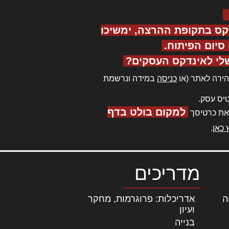
קס בתקופת ההרצה, ימשיכו
יום הפיתוח.
לי לאינדקס העסקים?
ירה לאתר (או
כניסה
במידה ונרשמת
יס עסק.
למקום בולט בדף
את כרטיסך
 כאן
.
מדריכים
ה
|
אדריכלות: פרוגרמות, מחקר
ועיון
בנייה