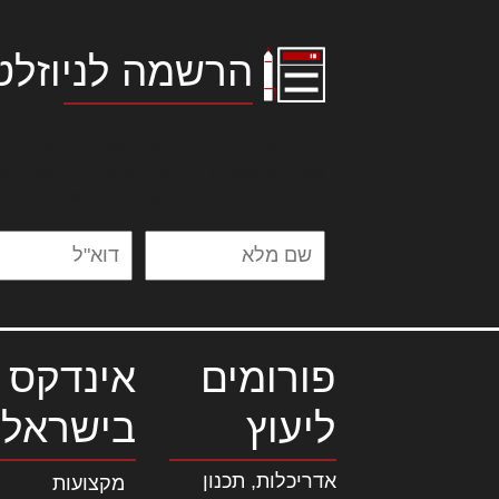
הרשמה לניוזלט
לורם איפסום דולור סיט אמט, קונסקטור
אלית להאמית קרהשק סכעיט דז מא, מנ
נשואי מנורך. ליבם סולגק. בראיט ולחת
פורומים
אינדקס 
ליעוץ
בישראל
אדריכלות, תכנון
מקצועות