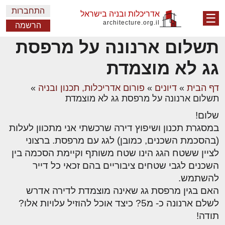
התחברות
אדריכלות ובניה בישראל
☰
architecture.org.il
הרשמה
תשלום ארנונה על מרפסת
גג לא מוצמדת
דף הבית
»
דיונים
»
פורום אדריכלות, תכנון ובניה
»
תשלום ארנונה על מרפסת גג לא מוצמדת
שלום!
במסגרת תכנון ושיפוץ דירה שרכשתי אני מתכוון לעלות
(בהסכמת השכנים, כמובן) לגג עם מרפסת. ברצוני
לציין ששטח הגג הינו שטח משותף וקיימת הסכמה בין
השכנים לגבי שטחים ציבוריים בהם זכאי כל דייר
להשתמש.
האם בגין מרפסת גג שאינה מוצמדת לדירה אדרש
לשלם ארנונה כ- מ5? כיצד אוכל להוזיל עלויות אלו?
תודה!