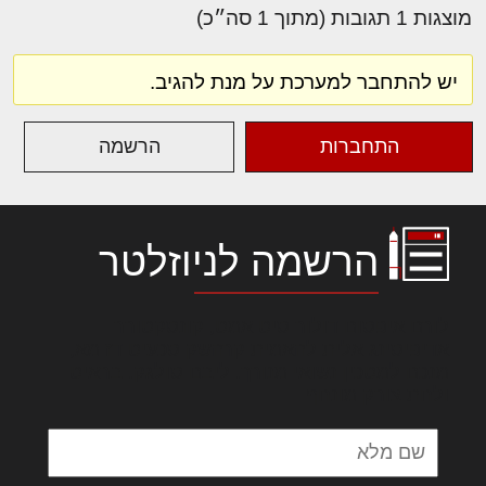
מוצגות 1 תגובות (מתוך 1 סה״כ)
יש להתחבר למערכת על מנת להגיב.
התחברות
הרשמה
הרשמה לניוזלטר
לורם איפסום דולור סיט אמט, קונסקטורר
אדיפיסינג אלית להאמית קרהשק סכעיט דז מא,
מנכם למטכין נשואי מנורך. ליבם סולגק. בראיט
ולחת צורק מונחף