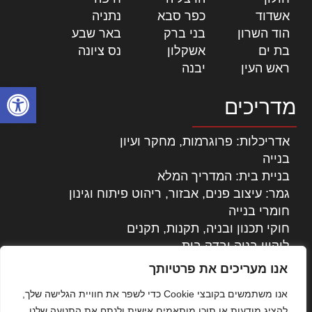
אשדוד
|
כפר סבא
|
נתניה
|
הוד השרון
|
בני ברק
|
באר שבע
|
בת ים
|
אשקלון
|
נס ציונה
|
ראש העין
|
יבנה
|
פתח סרגל
מדריכים
אדריכלות: פרוגרמות, מחקר ועיון
בנייה
בניית בית: המדריך המלא
גמר: עיצוב פנים, אבזור, ריהוט פיתוח וגינון
חומרי בנייה
חוקי תכנון ובניה, תקנות, תקנים
ליקויי בניה ובדק בית
נדל"ן: זכויות, אגרות ועסקאות
אנו מעריכים את פרטיותך
עיצוב הבית
אנו משתמשים בקובצי Cookie כדי לשפר את חוויית הגלישה שלך,
עקרונות ניהול אחזקה מתקדמות
להציג מודעות או תוכן מותאמים אישית ולנתח את התנועה שלנו.