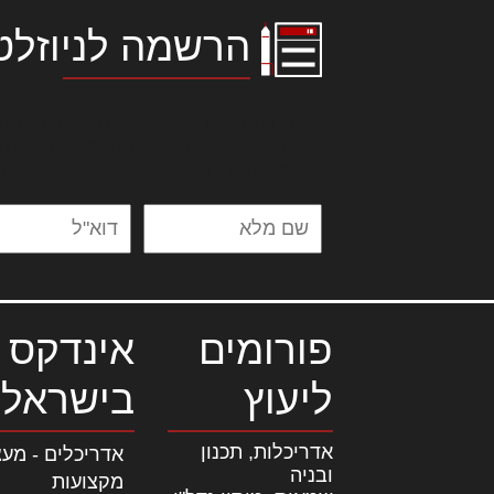
הרשמה לניוזלט
לורם איפסום דולור סיט אמט, קונסקטור
אלית להאמית קרהשק סכעיט דז מא, מנ
נשואי מנורך. ליבם סולגק. בראיט ולחת
פורומים
אינדקס 
ליעוץ
בישראל
אדריכלות, תכנון
אדריכלים - מעצ
ובניה
מקצועות