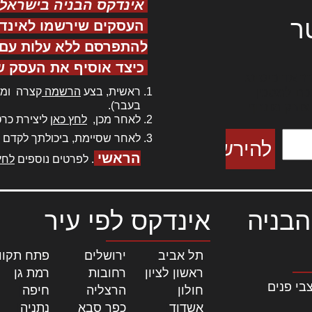
אינדקס הבניה בישראל
ר
העסקים שירשמו לאינד
להתפרסם ללא עלות עם ס
כיצד אוסיף את העסק ש
ר אדיפיסינג
ראשית, בצע
הרשמה
קצרה ומה
כם למטכין
בעבר).
 צורק מונחף
לאחר מכן,
לחץ כאן
ליצירת כרט
לאחר שסיימת, ביכולתך לקדם 
הראשי
. לפרטים נוספים
לחץ
הבניה
אינדקס לפי עיר
תל אביב
|
ירושלים
|
פתח תקוו
ראשון לציון
|
רחובות
|
רמת גן
|
בי פנים
חולון
|
הרצליה
|
חיפה
|
אשדוד
|
כפר סבא
|
נתניה
|