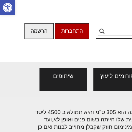
פתח סרגל
התחברות
הרשמה
ורומים ליעוץ
שיתופים
י רכישת דירה בבניין חדש –
נה הישראלי
מנהלי אחזקה בכירים
שלום רב!אני רוצה לשים במרפסת שבביתי בריכה מתקפלת שתהיה בשימוש בחודשי הקיץ.קוטר הבריכה הוא 305 ס"מ והיא תמולא ב 4500 ליטר
חדש נתפסת לעיתים כמהלך בטוח,
מבנים ומערכות
שונית שלו הייתה בשום פנים ואופן לא,ועד
סקה מורכבת הדורשת בחינה
ימום חוזק שקבלן מחוייב לבנות ואם כן
בים. מעבר למחיר, לשכונה ולגודל
פורם מנהלי אחזקה בכירים -