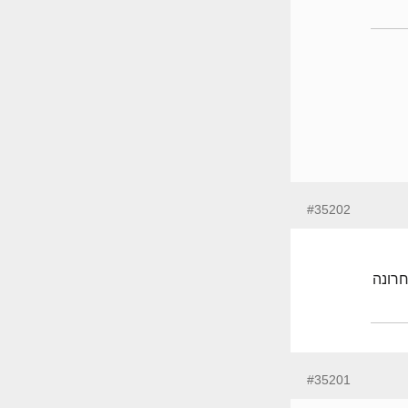
#35202
ק"ג למ"ר לאחרונה
#35201