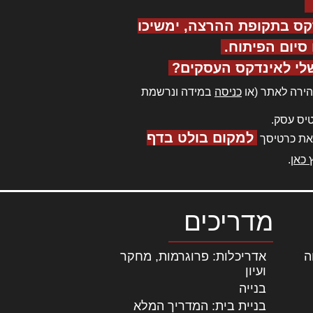
קס בתקופת ההרצה, ימשיכו
יום הפיתוח.
לי לאינדקס העסקים?
ירה לאתר (או
כניסה
במידה ונרשמת
יס עסק.
למקום בולט בדף
את כרטיסך
 כאן
.
מדריכים
ה
|
אדריכלות: פרוגרמות, מחקר
ועיון
בנייה
בניית בית: המדריך המלא