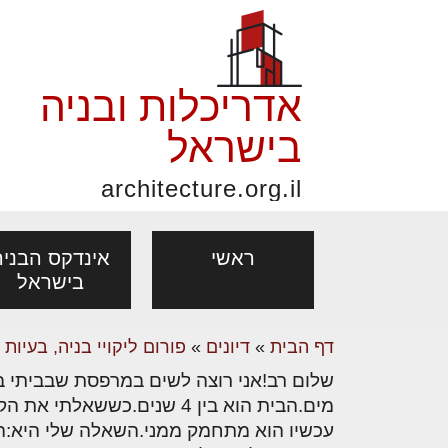
אדריכלות ובניה
בישראל
architecture.org.il
ראשי
אינדקס הבניה
בישראל
השקעה חכמה בע
דף הבית
»
דיונים
»
פורום ליקויי בניה, בעיות
נדלן עסקי ועסק
פורום אדריכלות, תכנון
פ
אדריכלות: פרוגרמות,
נדל"ן: זכו
ההזדמנויות הגדו
אדריכלים - מעצב
ובניה
נ
מים.הבית הוא בין 4 שנים.
ההשקעות מציע כי
מחקר ועיון
ועסקאות
עכשיו הוא מתחמק ממני.השאלה שלי היא:הא
בין נכסים מסחרי
מקצועות
בנייה
עיצוב הבי
יעוץ מקצועי לבונים, למשפצים
מת