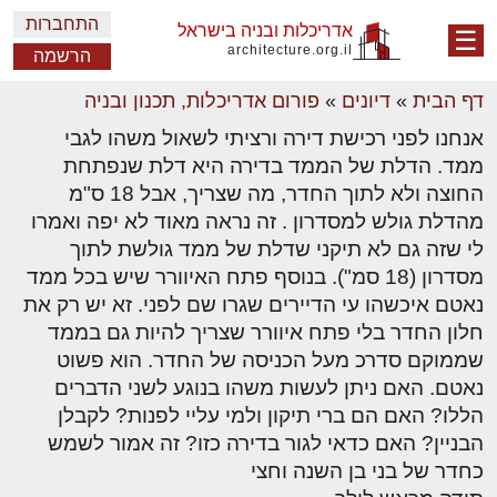
התחברות
אדריכלות ובניה בישראל
☰
architecture.org.il
הרשמה
דף הבית
»
דיונים
»
פורום אדריכלות, תכנון ובניה
אנחנו לפני רכישת דירה ורציתי לשאול משהו לגבי
ממד. הדלת של הממד בדירה היא דלת שנפתחת
החוצה ולא לתוך החדר, מה שצריך, אבל 18 ס"מ
מהדלת גולש למסדרון . זה נראה מאוד לא יפה ואמרו
לי שזה גם לא תיקני שדלת של ממד גולשת לתוך
מסדרון (18 סמ"). בנוסף פתח האיוורר שיש בכל ממד
נאטם איכשהו עי הדיירים שגרו שם לפני. זא יש רק את
חלון החדר בלי פתח איוורר שצריך להיות גם בממד
שממוקם סדרכ מעל הכניסה של החדר. הוא פשוט
נאטם. האם ניתן לעשות משהו בנוגע לשני הדברים
הללו? האם הם ברי תיקון ולמי עליי לפנות? לקבלן
הבניין? האם כדאי לגור בדירה כזו? זה אמור לשמש
כחדר של בני בן השנה וחצי