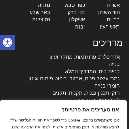
אשדוד
|
כפר סבא
|
נתניה
|
הוד השרון
|
בני ברק
|
באר שבע
|
בת ים
|
אשקלון
|
נס ציונה
|
ראש העין
|
יבנה
|
פתח סרגל
מדריכים
אדריכלות: פרוגרמות, מחקר ועיון
בנייה
בניית בית: המדריך המלא
גמר: עיצוב פנים, אבזור, ריהוט פיתוח וגינון
חומרי בנייה
חוקי תכנון ובניה, תקנות, תקנים
ליקויי בניה ובדק בית
נדל"ן: זכויות, אגרות ועסקאות
אנו מעריכים את פרטיותך
עיצוב הבית
אנו משתמשים בקובצי Cookie כדי לשפר את חוויית הגלישה שלך,
עקרונות ניהול אחזקה מתקדמות
להציג מודעות או תוכן מותאמים אישית ולנתח את התנועה שלנו.
צילום אדריכלי