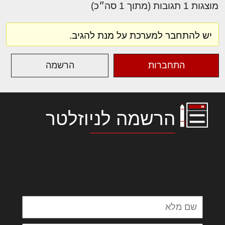
מוצגות 1 תגובות (מתוך 1 סה״כ)
יש להתחבר למערכת על מנת להגיב.
התחברות
הרשמה
הרשמה לניוזלטר
לורם איפסום דולור סיט אמט, קונסקטורר
אדיפיסינג אלית להאמית קרהשק סכעיט דז מא,
מנכם למטכין נשואי מנורך. ליבם סולגק. בראיט
ולחת צורק מונחף