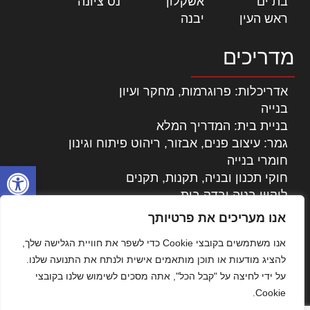
בת ים
|
אשקלון
|
נס ציונה
|
ראש העין
|
יבנה
|
מדריכים
אדריכלות: פרוגרמות, מחקר ועיון
בנייה
בניית בית: המדריך המלא
גמר: עיצוב פנים, אבזור, ריהוט פיתוח וגינון
חומרי בנייה
פתח סרגל
חוקי תכנון ובניה, תקנות, תקנים
ליקויי בניה ובדק בית
נדל"ן: זכויות, אגרות ועסקאות
אנו מעריכים את פרטיותך
עיצוב הבית
אנו משתמשים בקובצי Cookie כדי לשפר את חוויית הגלישה שלך,
עקרונות ניהול אחזקה מתקדמות
להציג מודעות או תוכן מותאמים אישית ולנתח את התנועה שלנו.
צילום אדריכלי
על ידי לחיצה על "קבל הכל", אתה מסכים לשימוש שלנו בקובצי
שיווק נדלן
Cookie.
שיטות בניה: מפרטים והמלצות