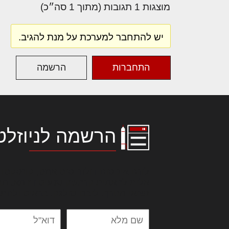
מוצגות 1 תגובות (מתוך 1 סה״כ)
יש להתחבר למערכת על מנת להגיב.
התחברות
הרשמה
הרשמה לניוזלט
לורם איפסום דולור סיט אמט, קונסקטור
אלית להאמית קרהשק סכעיט דז מא, מנ
נשואי מנורך. ליבם סולגק. בראיט ולחת