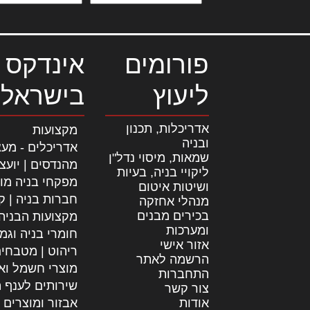
פורומים
אינדקס 
ליעוץ
בישראל
אדריכלות, תכנון
מקצועות
ובניה
אדריכלים - מעצ
שמאות, מיסוי נדל"ן
מהנדסים | יועצ
ליקויי בניה, בעיות
מפקחי בניה מו
ושיטות איטום
חברות בניה | קב
מנהלי אחזקה
בכירים מבנים
מקצועות הבניה
ומערכות
חומרי בניה וגמ
אזור אישי
ריהוט | מטבחי
הרשמה לאתר
מוצרי חשמל וא
התחברות
שירותים לענף ה
צור קשר
אודות
אבזור ומוצרים 