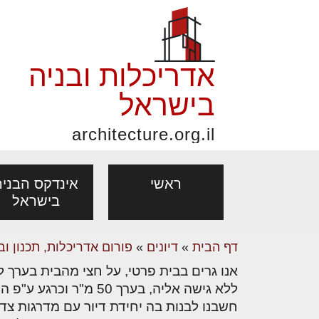
אדריכלות ובניה
בישראל
architecture.org.il
ראשי
אינדקס הבניה
בישראל
דף הבית
»
דיונים
»
פורום אדריכלות, תכנון וב
פורום אדריכלות, תכנון
פ
אנו גרים בבית פרטי, על חצי מהבית בערך ל
אדריכלות: פרוגרמות,
נדל"ן: זכו
מקצועות
ובניה
נ
ללא גישה אליה, בערך 50 מ"ר וכרגע ע"פ החוזה הבית עצמו הוא 270 מ"ר,
מחקר ועיון
ועסקאות
חשבנו לבנות בה יחידת דיור עם מדרגות צדד
אדריכלים - מעצב
בנייה
עיצוב הבי
יעוץ מקצועי לבונים, למשפצים
מת