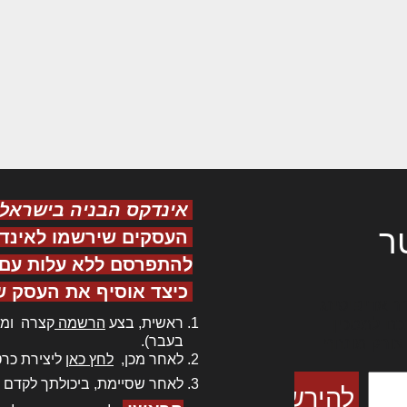
אינדקס הבניה בישראל
ר
העסקים שירשמו לאינד
להתפרסם ללא עלות עם ס
כיצד אוסיף את העסק ש
ר אדיפיסינג
ראשית, בצע
הרשמה
קצרה ומה
כם למטכין
בעבר).
 צורק מונחף
לאחר מכן,
לחץ כאן
ליצירת כרט
לאחר שסיימת, ביכולתך לקדם 