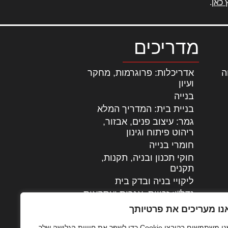
 כאן
.
מדריכים
ה
|
אדריכלות: פרוגרמות, מחקר
ועיון
בנייה
בניית בית: המדריך המלא
גמר: עיצוב פנים, אבזור,
|
ריהוט פיתוח וגינון
חומרי בנייה
חוקי תכנון ובניה, תקנות,
תקנים
ליקויי בניה ובדק בית
נדל"ן: זכויות, אגרות ועסקאות
עיצוב הבית
נו מעריכים את פרטיותך
עקרונות ניהול אחזקה
אנו משתמשים בקובצי Cookie כדי לשפר את חוויית הגלישה שלך,