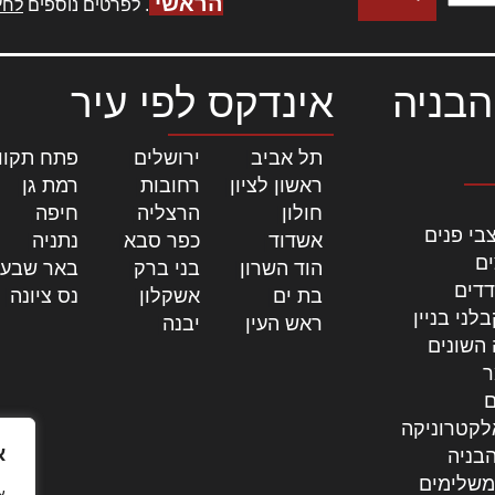
הראשי
. לפרטים נוספים
לחץ
הבניה
אינדקס לפי עיר
תל אביב
|
ירושלים
|
פתח תקוו
ראשון לציון
|
רחובות
|
רמת גן
|
חולון
|
הרצליה
|
חיפה
|
בי פנים
אשדוד
|
כפר סבא
|
נתניה
|
ים
הוד השרון
|
בני ברק
|
באר שבע
דדים
בת ים
|
אשקלון
|
נס ציונה
|
לני בניין
ראש העין
|
יבנה
|
 השונים
ר
ם
לקטרוניקה
א
בניה
משלימים