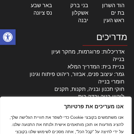
הוד השרון
|
בני ברק
|
באר שבע
|
בת ים
|
אשקלון
|
נס ציונה
|
ראש העין
|
יבנה
|
פתח סרגל
מדריכים
אדריכלות: פרוגרמות, מחקר ועיון
בנייה
בניית בית: המדריך המלא
גמר: עיצוב פנים, אבזור, ריהוט פיתוח וגינון
חומרי בנייה
חוקי תכנון ובניה, תקנות, תקנים
ליקויי בניה ובדק בית
נדל"ן: זכויות, אגרות ועסקאות
אנו מעריכים את פרטיותך
עיצוב הבית
אנו משתמשים בקובצי Cookie כדי לשפר את חוויית הגלישה שלך,
עקרונות ניהול אחזקה מתקדמות
להציג מודעות או תוכן מותאמים אישית ולנתח את התנועה שלנו.
צילום אדריכלי
על ידי לחיצה על "קבל הכל", אתה מסכים לשימוש שלנו בקובצי
שיווק נדלן