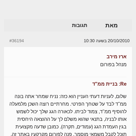
מאת
תגובות
20/10/2010 בשעה 10:30
#36194
ארז מירב
מנהל בפורום
Re: בניית ממ"ד
שלום, לעניות דעתי העניין הוא כזה: נניח שמחר אתה בונה
ממ"ד לבד על שטחך הפרטי. מחרתיים רוצה השכן מלמעלה
להוסיף ממ"ד, צמוד לביתו. לכאורה הגג שלך יכול לשמש
אותו לבניה, בתנאי שהוא משלם לך על ההוצאה היחסית
בגין העמדת הגג (עמודים, תקרה). כמובן שדעה מקצועית
תוכל לקבל משמאי מוסמך. פנה לפורום מקרקעין באתר זה.