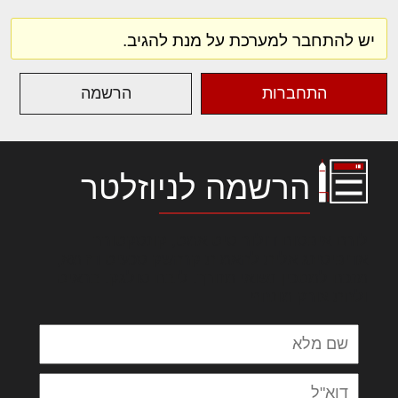
יש להתחבר למערכת על מנת להגיב.
התחברות
הרשמה
הרשמה לניוזלטר
לורם איפסום דולור סיט אמט, קונסקטורר
אדיפיסינג אלית להאמית קרהשק סכעיט דז מא,
מנכם למטכין נשואי מנורך. ליבם סולגק. בראיט
ולחת צורק מונחף