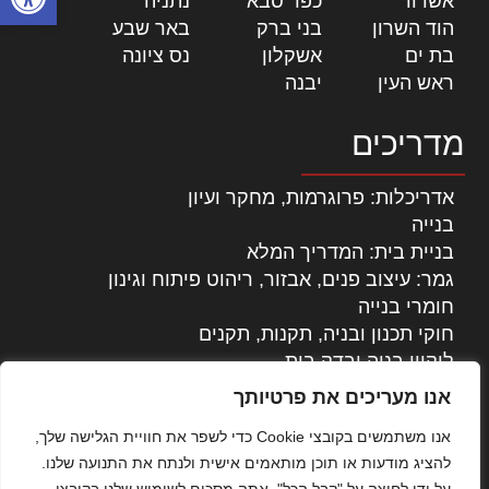
אשדוד
|
כפר סבא
|
נתניה
|
הוד השרון
|
בני ברק
|
באר שבע
|
בת ים
|
אשקלון
|
נס ציונה
|
ראש העין
|
יבנה
|
מדריכים
אדריכלות: פרוגרמות, מחקר ועיון
בנייה
בניית בית: המדריך המלא
גמר: עיצוב פנים, אבזור, ריהוט פיתוח וגינון
חומרי בנייה
חוקי תכנון ובניה, תקנות, תקנים
ליקויי בניה ובדק בית
נדל"ן: זכויות, אגרות ועסקאות
אנו מעריכים את פרטיותך
עיצוב הבית
אנו משתמשים בקובצי Cookie כדי לשפר את חוויית הגלישה שלך,
עקרונות ניהול אחזקה מתקדמות
להציג מודעות או תוכן מותאמים אישית ולנתח את התנועה שלנו.
צילום אדריכלי