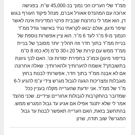
ממ"ד שלי העריכו הכי נמוך בכ-45,000 ש"ח. בפגישה
ארוכה עם המהנדס אאורל אברם, מנהל פיקוד העורף בגוש
דן, הוא אמר לי נחרצות שבבית פרטי המדיניות אינה לאשר
שיפר מיגון, אולם יבואו לקראתי נגיד באישור גודל ממ"ד
הנמוך מ-9 מ"ר לעד 6 מ"ר. הוא ציין אפשרות נוספת של
בניית ממ"ד בתוך חדר וזה תהליך יותר מסובך של בניית
ממ"ד ממש עם קירות של 20 ו-30 ס"מ (לא כמו 8 ס"מ
בדיפור מיגון) וכמו"כ בחפירת יסודות וכו'. האם לכך גיוונת
בתשובתך? אשמח להערותיך ולהארותיך. שאלה אחרונה:
אם לא אבנה ממ"ד בתוך חדר, אפשרותי לבנות בחוץ
מוגבלות ומצריכות הגעה לגבול מגרש צידי ע"מ להגיע ל-6
מ"ר של ממ"ד. אני יודעת שהערייה מקלה בעניין ככל
שמדובר בהתקרבות לגבולות אחוריים וצידיים. שכני מהצד
אמר לי שלא יתנגד אפילו אם אגיע עד גבול המגרש ממש.
בהתחשב בזאת, האם הערייה תאפשר לבנות עד גבול
המגרש? שוב תודה, שרון