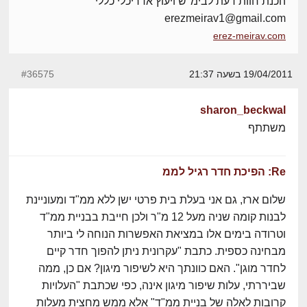
הכנת חוות דעת לבימ"ש ויעוץ אדריכלי כללי
erezmeirav1@gmail.com
erez-meirav.com
19/04/2011 בשעה 21:37
#36575
sharon_beckwal
משתתף
Re: הפיכת חדר רגיל לממ
שלום ארז, גם אני בעלת בית פרטי ישן ללא ממ"ד ומעוניינת
לבנות קומה שניה מעל 12 מ"ר ולכן חייבת בבניית ממ"ד
וטרודה בימים אלו במציאת האפשרות הנוחה לי ביותר
מבחינה כספית. כתבת "עקרונית ניתן להפוך חדר קיים
לחדר מוגן". האם כוונתך היא לשיפור מיגון? אם כן, ממה
שביררתי, עלות שיפור מיגון אינה, כפי שכתבת "העלויות
קרובות לאלה של בניית ממ"ד" אלא ממש מחצית מעלות