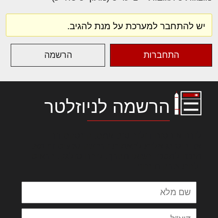
יש להתחבר למערכת על מנת להגיב.
התחברות
הרשמה
הרשמה לניוזלטר
לורם איפסום דולור סיט אמט, קונסקטורר
אדיפיסינג אלית להאמית קרהשק סכעיט דז מא,
מנכם למטכין נשואי מנורך. ליבם סולגק. בראיט
ולחת צורק מונחף