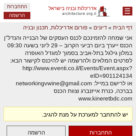
התחברות
אדריכלות ובניה בישראל
☰
architecture.org.il
הרשמה
דף הבית
»
דיונים
»
פורום אדריכלות, תכנון ובניה
אני שמחה להזמינכם לכנס העסקים של הבנייה והנדל"ן
הכנס ייערך ביום רביעי הקרוב – 29 ליוני בשעה 09:30
במלון גילגל בתל-אביב בסמוך למגדל האופרה
לפרטים המלאים ולהרשמה יש להיכנס לקישור הבא:
http://www.eventi.co.il/Events/Event.aspx?
eID=901124134
או לרישם במייל: networkingvwine@gmail.com
בברכה, כנרת אייזנברג וצוות הכנס
www.kineretbdc.com
יש להתחבר למערכת על מנת להגיב.
התחברות
הרשמה