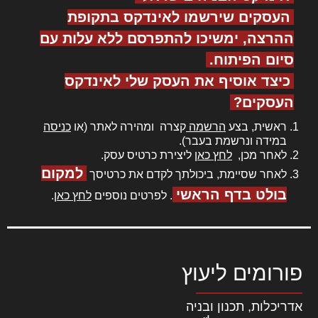
העסקים שירשמו לאינדקס בתקופת
ההרצה, ימשיכו להתפרסם ללא עלות עם
סיום הפיתוח.
כיצד אוסיף את העסק שלי לאינדקס
העסקים?
ראשית, בצע
הרשמה
קצרה ומהירה לאתר (או
כניסה
במידה ונרשמת בעבר).
לאחר מכן,
לחץ כאן
ליצירת כרטיס עסק.
למקום
לאחר שסיימת, ביכולתך לקדם את כרטיסך
בולט בדף הראשי
. לפרטים נוספים
לחץ כאן
.
פורומים ליעוץ
אדריכלות, תכנון ובניה