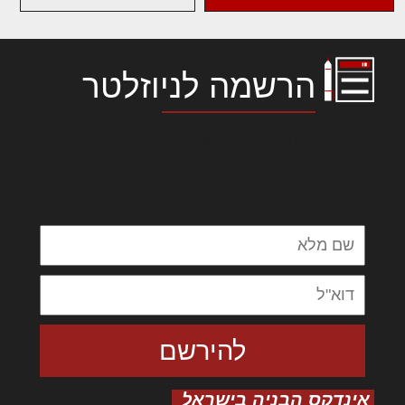
הרשמה לניוזלטר
לורם איפסום דולור סיט אמט, קונסקטורר
אדיפיסינג אלית להאמית קרהשק סכעיט דז מא,
מנכם למטכין נשואי מנורך. ליבם סולגק. בראיט
ולחת צורק מונחף
אינדקס הבניה בישראל