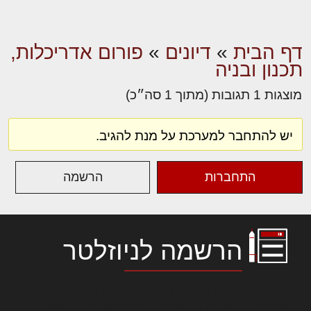
דף הבית
»
דיונים
»
פורום אדריכלות,
תכנון ובניה
מוצגות 1 תגובות (מתוך 1 סה״כ)
יש להתחבר למערכת על מנת להגיב.
התחברות
הרשמה
הרשמה לניוזלטר
לורם איפסום דולור סיט אמט, קונסקטורר
אדיפיסינג אלית להאמית קרהשק סכעיט דז מא,