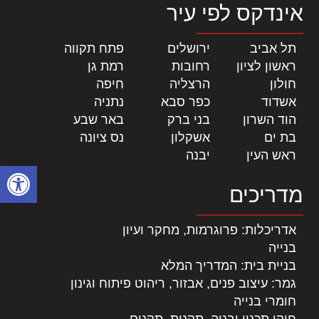
אינדקס לפי עיר
תל אביב
|
ירושלים
|
פתח תקווה
|
ראשון לציון
|
רחובות
|
רמת גן
|
חולון
|
הרצליה
|
חיפה
|
אשדוד
|
כפר סבא
|
נתניה
|
הוד השרון
|
בני ברק
|
באר שבע
|
בת ים
|
אשקלון
|
נס ציונה
|
ראש העין
|
יבנה
|
פתח סרגל
מדריכים
אדריכלות: פרוגרמות, מחקר ועיון
בנייה
בניית בית: המדריך המלא
גמר: עיצוב פנים, אבזור, ריהוט פיתוח וגינון
חומרי בנייה
חוקי תכנון ובניה, תקנות, תקנים