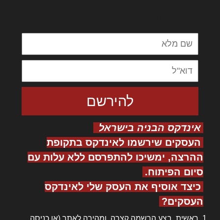
מנכם למטכין נשואי מנורך. ליבם סולגק. בראיט
ולחת צורק מונחף
אינדקס הבניה בישראל
העסקים שירשמו לאינדקס בתקופת
ההרצה, ימשיכו להתפרסם ללא עלות עם
סיום הפיתוח.
כיצד אוסיף את העסק שלי לאינדקס
העסקים?
ראשית, בצע
הרשמה
קצרה ומהירה לאתר (או
כניסה