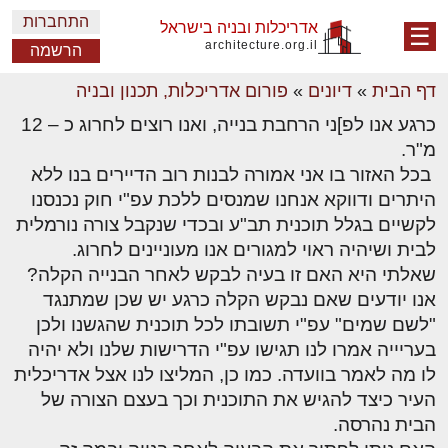
התחברות
אדריכלות ובניה בישראל
☰
architecture.org.il
הרשמה
דף הבית
»
דיונים
»
פורום אדריכלות, תכנון ובניה
כרגע אנו לפ]ני הרחבת בנייה, ואנו רוצים לחרוג כ – 12
מ"ר.
בכל האזור בו אני אמורה לבנות רוב הדיירים בנו ללא
היתרים ודווקא אנחנו שמנסים ללכת עפ"י חוק נכנסנו
לקשיים בגלל תוכנית תב"ע ובכדי שנקבל צורה נורמלית
לבית ושיהיה ראוי למגורים אנו מעוניינים לחרוג.
שאלתי היא האם זו בעיה לבקש לאחר הבנייה הקלה?
אנו יודעים שאם נבקש הקלה כרגע יש שכן שמתנגד
"לשם שמים" עפ"י תשובתו לכל תוכנית שהגשנו ולכן
בעריייה אמרו לנו תגישו עפ"י הדרישות שלנו ולא יהיה
לו מה לאמר בוועדה. כמו כן, המליצו לנו אצל אדריכלית
העיר כיצד להגיש את התוכנית וכך בעצם הצורה של
הבית נהרסה.