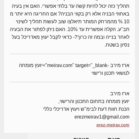
תהליך כזה יכול להיות קשה עד בלתי אפשרי. האם אין בעיה
באחוזי הבניה אלא רק בקווי הבניה? אם החריגה היא יותר מ
10 % מהמרחק המותר תיאלצו שוב לעשות תהליך לשינוי
תב"ע. הקלה אפשרית עד 10%. האם ניתן לפתור את הבעיה
לאחר בנייה ובמה זה כרוך?- כדאי לקבל יעוץ מאדריכל בעל
נסיון בשטח.
ארז מירב -meirav.com" target="_blank">יועץ מומחה
לנושאי תכנון ורישוי
ארז מירב
יועץ מומחה בתחום התכנון והרישוי,
הכנת חוות דעת לבימ"ש ויעוץ אדריכלי כללי
erezmeirav1@gmail.com
erez-meirav.com