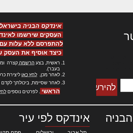
אינדקס הבניה בישראל
ר
העסקים שירשמו לאינד
להתפרסם ללא עלות עם ס
כיצד אוסיף את העסק ש
ר אדיפיסינג
ראשית, בצע
הרשמה
קצרה ומה
כם למטכין
בעבר).
 צורק מונחף
לאחר מכן,
לחץ כאן
ליצירת כרט
לאחר שסיימת, ביכולתך לקדם 
הראשי
. לפרטים נוספים
לחץ
הבניה
אינדקס לפי עיר
תל אביב
|
ירושלים
|
פתח תקוו