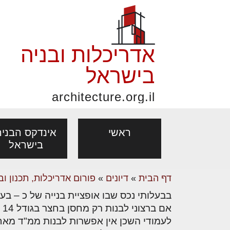
אדריכלות ובניה
בישראל
architecture.org.il
ראשי
אינדקס הבניה
בישראל
דף הבית
»
דיונים
»
פורום אדריכלות, תכנון וב
פורום אדריכלות, תכנון
פ
בבעלותי נכס שבו אופציית בנייה של כ – בערך 64 מ
אדריכלות: פרוגרמות,
נדל"ן: זכו
מקצועות
ובניה
נ
מחקר ועיון
ועסקאות
לעמודי השכן אין אפשרות לבנות ממ"ד מאחר
אדריכלים - מעצב
בנייה
עיצוב הבי
יעוץ מקצועי לבונים, למשפצים
מת