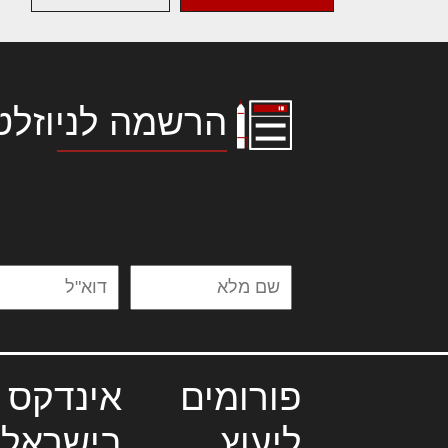
הרשמה לניוזלט
לורם איפסום דולור סיט אמט, קונסקטור
אלית להאמית קרהשק סכעיט דז מא, מנ
נשואי מנורך. ליבם סולגק. בראיט ולחת
פורומים
אינדקס 
ליעוץ
בישראל