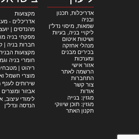
אדריכלות, תכנון
מקצועות
ובניה
אדריכלים - מעצ
שמאות, מיסוי נדל"ן
מהנדסים | יועצ
ליקויי בניה, בעיות
מפקחי בניה מו
ושיטות איטום
חברות בניה | קב
מנהלי אחזקה
בכירים מבנים
מקצועות הבניה
ומערכות
חומרי בניה וגמ
אזור אישי
ריהוט | מטבחי
הרשמה לאתר
מוצרי חשמל וא
התחברות
שירותים לענף ה
צור קשר
אודות
אבזור ומוצרים 
מגזין: בנייה
לימודי עיצוב, א
מגזין: תוכן שיווקי
הנדסה ונדל"ן
תקנון האתר