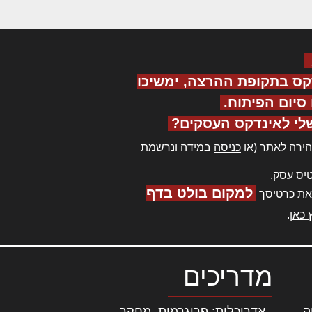
קס בתקופת ההרצה, ימשיכו
יום הפיתוח.
לי לאינדקס העסקים?
ירה לאתר (או
כניסה
במידה ונרשמת
יס עסק.
למקום בולט בדף
את כרטיסך
 כאן
.
מדריכים
ה
|
אדריכלות: פרוגרמות, מחקר