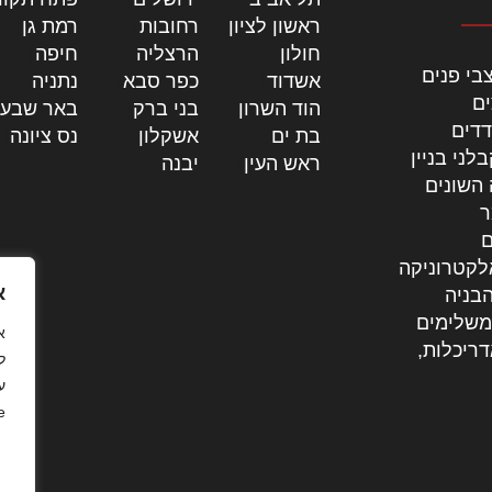
ראשון לציון
|
רחובות
|
רמת גן
|
חולון
|
הרצליה
|
חיפה
|
בי פנים
אשדוד
|
כפר סבא
|
נתניה
|
ים
הוד השרון
|
בני ברק
|
באר שבע
דדים
בת ים
|
אשקלון
|
נס ציונה
|
לני בניין
ראש העין
|
יבנה
|
 השונים
ר
ם
לקטרוניקה
א
בניה
משלימים
דריכלות,
ל
ע
.