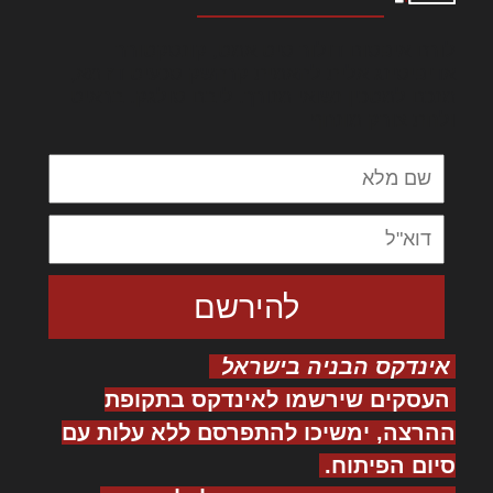
לורם איפסום דולור סיט אמט, קונסקטורר
אדיפיסינג אלית להאמית קרהשק סכעיט דז מא,
מנכם למטכין נשואי מנורך. ליבם סולגק. בראיט
ולחת צורק מונחף
אינדקס הבניה בישראל
העסקים שירשמו לאינדקס בתקופת
ההרצה, ימשיכו להתפרסם ללא עלות עם
סיום הפיתוח.