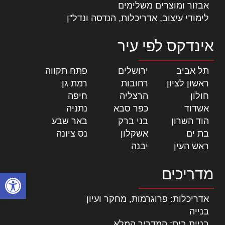
אבזור ומוצרים משלימים
לימודי עיצוב, אדריכלות, הנדסה ונדל"ן
אינדקס לפי עיר
תל אביב
|
ירושלים
|
פתח תקווה
|
ראשון לציון
|
רחובות
|
רמת גן
|
חולון
|
הרצליה
|
חיפה
|
אשדוד
|
כפר סבא
|
נתניה
|
הוד השרון
|
בני ברק
|
באר שבע
|
בת ים
|
אשקלון
|
נס ציונה
|
ראש העין
|
יבנה
|
מדריכים
פתח סרגל
אדריכלות: פרוגרמות, מחקר ועיון
בנייה
בניית בית: המדריך המלא