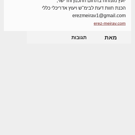
יועץ מומחה בתחום התכנון והרישוי,
הכנת חוות דעת לבימ"ש ויעוץ אדריכלי כללי
erezmeirav1@gmail.com
erez-meirav.com
מאת
תגובות