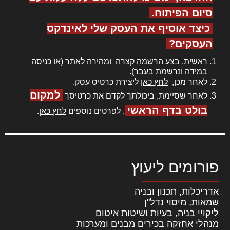
סיום הפיתוח.
כיצד אוסיף את העסק שלי לאינדקס
העסקים?
ראשית, בצע
הרשמה
קצרה ומהירה לאתר (או
כניסה
במידה ונרשמת בעבר).
לאחר מכן,
לחץ כאן
ליצירת כרטיס עסק.
למקום
לאחר שסיימת, ביכולתך לקדם את כרטיסך
בולט בדף הראשי
. לפרטים נוספים
לחץ כאן
.
פורומים ליעוץ
אדריכלות, תכנון ובניה
שמאות, מיסוי נדל"ן
ליקויי בניה, בעיות ושיטות איטום
מנהלי אחזקה בכירים מבנים ומערכות