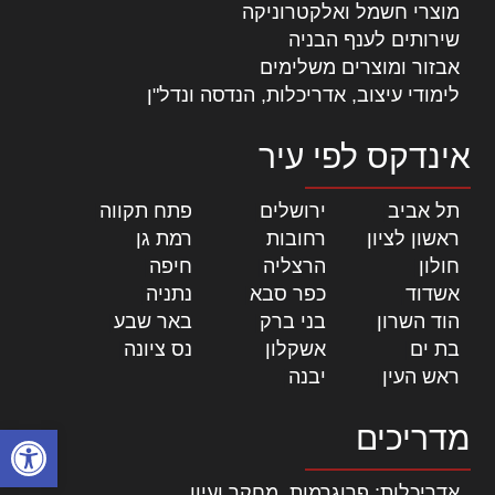
מוצרי חשמל ואלקטרוניקה
שירותים לענף הבניה
אבזור ומוצרים משלימים
לימודי עיצוב, אדריכלות, הנדסה ונדל"ן
אינדקס לפי עיר
תל אביב
|
ירושלים
|
פתח תקווה
|
ראשון לציון
|
רחובות
|
רמת גן
|
חולון
|
הרצליה
|
חיפה
|
אשדוד
|
כפר סבא
|
נתניה
|
הוד השרון
|
בני ברק
|
באר שבע
|
בת ים
|
אשקלון
|
נס ציונה
|
ראש העין
|
יבנה
|
מדריכים
פתח סרגל
אדריכלות: פרוגרמות, מחקר ועיון