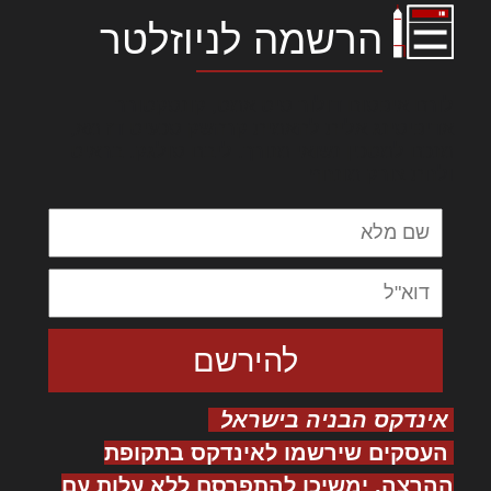
הרשמה לניוזלטר
לורם איפסום דולור סיט אמט, קונסקטורר
אדיפיסינג אלית להאמית קרהשק סכעיט דז מא,
מנכם למטכין נשואי מנורך. ליבם סולגק. בראיט
ולחת צורק מונחף
אינדקס הבניה בישראל
העסקים שירשמו לאינדקס בתקופת
ההרצה, ימשיכו להתפרסם ללא עלות עם