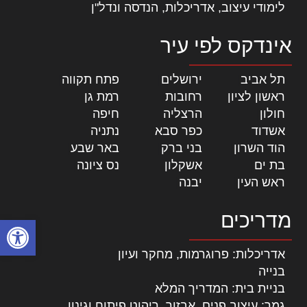
לימודי עיצוב, אדריכלות, הנדסה ונדל"ן
אינדקס לפי עיר
תל אביב
|
ירושלים
|
פתח תקווה
|
ראשון לציון
|
רחובות
|
רמת גן
|
חולון
|
הרצליה
|
חיפה
|
אשדוד
|
כפר סבא
|
נתניה
|
הוד השרון
|
בני ברק
|
באר שבע
|
בת ים
|
אשקלון
|
נס ציונה
|
ראש העין
|
יבנה
|
מדריכים
פתח סרגל
אדריכלות: פרוגרמות, מחקר ועיון
בנייה
בניית בית: המדריך המלא
גמר: עיצוב פנים, אבזור, ריהוט פיתוח וגינון