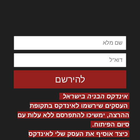
לורם איפסום דולור סיט אמט, קונסקטורר
אדיפיסינג אלית להאמית קרהשק סכעיט דז מא,
מנכם למטכין נשואי מנורך. ליבם סולגק. בראיט
ולחת צורק מונחף
אינדקס הבניה בישראל
העסקים שירשמו לאינדקס בתקופת
ההרצה, ימשיכו להתפרסם ללא עלות עם
סיום הפיתוח.
כיצד אוסיף את העסק שלי לאינדקס