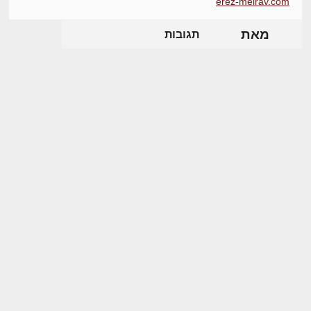
erez-meirav.com
מאת
תגובות