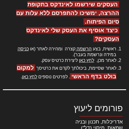
העסקים שירשמו לאינדקס בתקופת
ההרצה, ימשיכו להתפרסם ללא עלות עם
סיום הפיתוח.
כיצד אוסיף את העסק שלי לאינדקס
העסקים?
ראשית, בצע
הרשמה
קצרה ומהירה לאתר (או
כניסה
במידה ונרשמת בעבר).
לאחר מכן,
לחץ כאן
ליצירת כרטיס עסק.
למקום
לאחר שסיימת, ביכולתך לקדם את כרטיסך
בולט בדף הראשי
. לפרטים נוספים
לחץ כאן
.
פורומים ליעוץ
אדריכלות, תכנון ובניה
שמאות, מיסוי נדל"ן