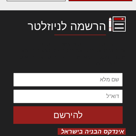
הרשמה לניוזלטר
לורם איפסום דולור סיט אמט, קונסקטורר
אדיפיסינג אלית להאמית קרהשק סכעיט דז מא,
מנכם למטכין נשואי מנורך. ליבם סולגק. בראיט
ולחת צורק מונחף
אינדקס הבניה בישראל