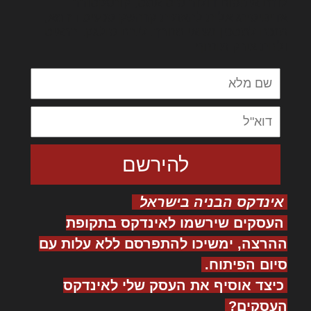
לורם איפסום דולור סיט אמט, קונסקטורר
אדיפיסינג אלית להאמית קרהשק סכעיט דז מא,
מנכם למטכין נשואי מנורך. ליבם סולגק. בראיט
ולחת צורק מונחף
אינדקס הבניה בישראל
העסקים שירשמו לאינדקס בתקופת
ההרצה, ימשיכו להתפרסם ללא עלות עם
סיום הפיתוח.
כיצד אוסיף את העסק שלי לאינדקס
העסקים?