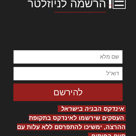
הרשמה לניוזלטר
לורם איפסום דולור סיט אמט, קונסקטורר
אדיפיסינג אלית להאמית קרהשק סכעיט דז מא,
מנכם למטכין נשואי מנורך. ליבם סולגק. בראיט
ולחת צורק מונחף
אינדקס הבניה בישראל
העסקים שירשמו לאינדקס בתקופת
ההרצה, ימשיכו להתפרסם ללא עלות עם
סיום הפיתוח.