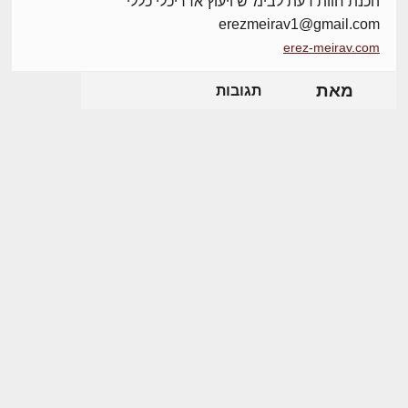
הכנת חוות דעת לבימ"ש ויעוץ אדריכלי כללי
erezmeirav1@gmail.com
erez-meirav.com
מאת
תגובות