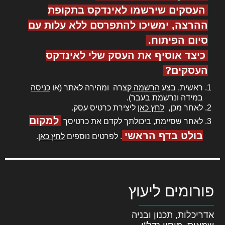
העסקים שירשמו לאינדקס בתקופת
ההרצה, ימשיכו להתפרסם ללא עלות עם
סיום הפיתוח.
כיצד אוסיף את העסק שלי לאינדקס
העסקים?
ראשית, בצע
הרשמה
קצרה ומהירה לאתר (או
כניסה
במידה ונרשמת בעבר).
לאחר מכן,
לחץ כאן
ליצירת כרטיס עסק.
למקום
לאחר שסיימת, ביכולתך לקדם את כרטיסך
בולט בדף הראשי
. לפרטים נוספים
לחץ כאן
.
פורומים ליעוץ
אדריכלות, תכנון ובניה