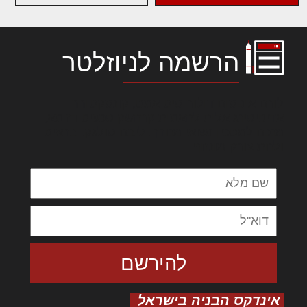
הרשמה לניוזלטר
לורם איפסום דולור סיט אמט, קונסקטורר
אדיפיסינג אלית להאמית קרהשק סכעיט דז מא,
מנכם למטכין נשואי מנורך. ליבם סולגק. בראיט
ולחת צורק מונחף
אינדקס הבניה בישראל