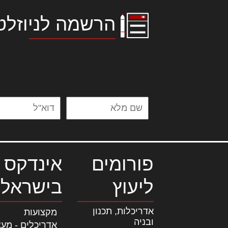
הרשמה לניוזלט
לורם איפסום דולור סיט אמט, קונסקטור
אלית להאמית קרהשק סכעיט דז מא, מנ
נשואי מנורך. ליבם סולגק. בראיט ולחת
פורומים
אינדקס 
ליעוץ
בישראל
אדריכלות, תכנון
מקצועות
ובניה
אדריכלים - מעצ