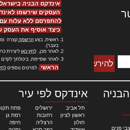
אינדקס הבניה בישראל
ר
העסקים שירשמו לאינד
להתפרסם ללא עלות עם ס
כיצד אוסיף את העסק ש
ר אדיפיסינג
ראשית, בצע
הרשמה
קצרה ומה
כם למטכין
בעבר).
 צורק מונחף
לאחר מכן,
לחץ כאן
ליצירת כרט
לאחר שסיימת, ביכולתך לקדם 
הראשי
. לפרטים נוספים
לחץ
הבניה
אינדקס לפי עיר
תל אביב
|
ירושלים
|
פתח תקוו
ראשון לציון
|
רחובות
|
רמת גן
|
חולון
|
הרצליה
|
חיפה
|
בי פנים
אשדוד
|
כפר סבא
|
נתניה
|