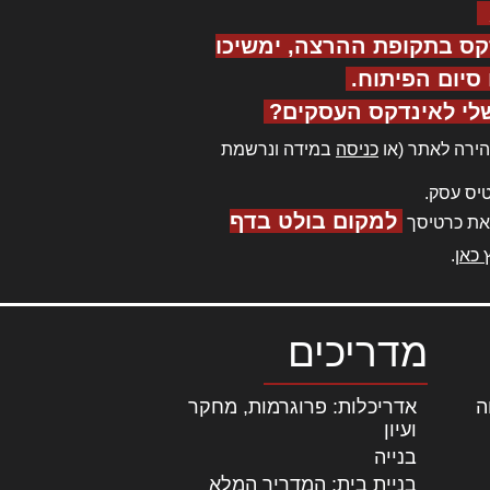
קס בתקופת ההרצה, ימשיכו
יום הפיתוח.
לי לאינדקס העסקים?
ירה לאתר (או
כניסה
במידה ונרשמת
יס עסק.
למקום בולט בדף
את כרטיסך
 כאן
.
מדריכים
ה
|
אדריכלות: פרוגרמות, מחקר
ועיון
בנייה
בניית בית: המדריך המלא