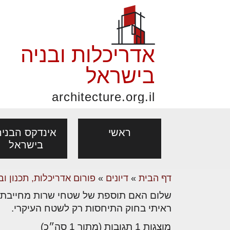
אדריכלות ובניה
בישראל
architecture.org.il
ראשי
אינדקס הבניה
בישראל
דף הבית
»
דיונים
»
פורום אדריכלות, תכנון וב
פורום אדריכלות, תכנון
פ
שלום האם תוספת של שטחי שרות מחייבת
אדריכלות: פרוגרמות,
נדל"ן: זכו
מקצועות
ובניה
נ
ראיתי בחוק התיחסות רק לשטח העיקרי.
מחקר ועיון
ועסקאות
אדריכלים - מעצב
בנייה
עיצוב הבי
יעוץ מקצועי לבונים, למשפצים
מת
מוצגות 1 תגובות (מתוך 1 סה״כ)