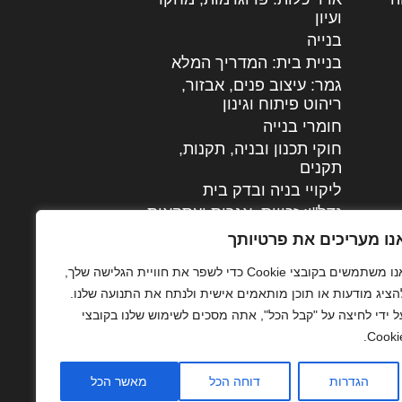
ועיון
בנייה
בניית בית: המדריך המלא
גמר: עיצוב פנים, אבזור,
|
ריהוט פיתוח וגינון
חומרי בנייה
חוקי תכנון ובניה, תקנות,
תקנים
ליקויי בניה ובדק בית
נדל"ן: זכויות, אגרות ועסקאות
עיצוב הבית
נו מעריכים את פרטיותך
עקרונות ניהול אחזקה
אנו משתמשים בקובצי Cookie כדי לשפר את חוויית הגלישה שלך,
מתקדמות
הציג מודעות או תוכן מותאמים אישית ולנתח את התנועה שלנו.
צילום אדריכלי
ל ידי לחיצה על "קבל הכל", אתה מסכים לשימוש שלנו בקובצי
שיווק נדלן
Cookie
שיטות בניה: מפרטים
והמלצות
הגדרות
דוחה הכל
מאשר הכל
תוכן שיווקי