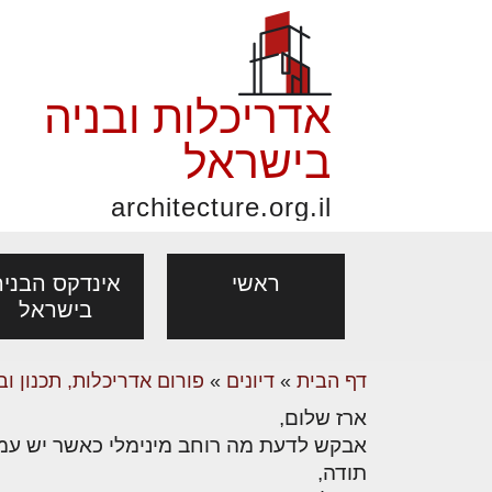
אדריכלות ובניה
בישראל
architecture.org.il
ראשי
אינדקס הבניה
בישראל
דף הבית
»
דיונים
»
פורום אדריכלות, תכנון וב
פורום אדריכלות, תכנון
פ
ארז שלום,
אדריכלות: פרוגרמות,
נדל"ן: זכו
אדריכלים - מעצב
ובניה
נ
אבקש לדעת מה רוחב מינימלי כאשר יש עמוד בצד א
מחקר ועיון
ועסקאות
תודה,
מקצועות
בנייה
עיצוב הבי
יעוץ מקצועי לבונים, למשפצים
מת