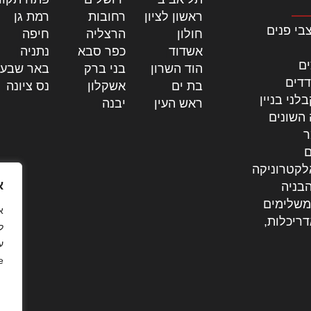
ראשון לציון
|
רחובות
|
רמת גן
|
בי פנים
חולון
|
הרצליה
|
חיפה
|
אשדוד
|
כפר סבא
|
נתניה
|
ים
הוד השרון
|
בני ברק
|
באר שבע
דדים
בת ים
|
אשקלון
|
נס ציונה
|
לני בניין
ראש העין
|
יבנה
|
 השונים
ר
ם
לקטרוניקה
א
בניה
משלימים
דריכלות,
ל
ע
.