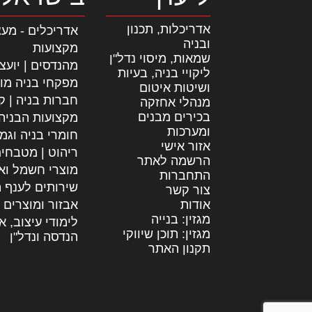
אדריכלות, תכנון
אדריכלים - מעצ
ובניה
מקצועות
שמאות, מיסוי נדל"ן
מהנדסים | יועצ
ליקויי בניה, בעיות
מפקחי בניה מו
ושיטות איטום
חברות בניה | קב
מנהלי אחזקה
בכירים מבנים
מקצועות הבניה
ומערכות
חומרי בניה וגמ
אזור אישי
ריהוט | מטבחי
הרשמה לאתר
מוצרי חשמל וא
התחברות
שירותים לענף ה
צור קשר
אודות
אבזור ומוצרים 
מגזין: בנייה
לימודי עיצוב, א
מגזין: תוכן שיווקי
הנדסה ונדל"ן
תקנון האתר