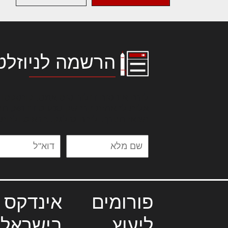
הרשמה לניוזלט
לורם איפסום דולור סיט אמט, קונסקטור
אלית להאמית קרהשק סכעיט דז מא, מנ
נשואי מנורך. ליבם סולגק. בראיט ולחת
פורומים
אינדקס 
ליעוץ
בישראל