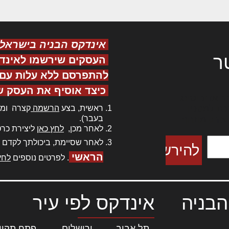
אינדקס הבניה בישראל
ר
העסקים שירשמו לאינד
להתפרסם ללא עלות עם ס
כיצד אוסיף את העסק ש
ר אדיפיסינג
ראשית, בצע
הרשמה
קצרה ומה
כם למטכין
בעבר).
 צורק מונחף
לאחר מכן,
לחץ כאן
ליצירת כרט
לאחר שסיימת, ביכולתך לקדם 
הראשי
. לפרטים נוספים
לחץ
הבניה
אינדקס לפי עיר
תל אביב
|
ירושלים
|
פתח תקוו