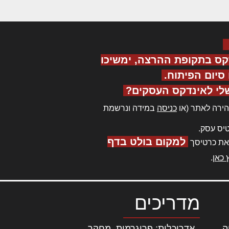
קס בתקופת ההרצה, ימשיכו
יום הפיתוח.
לי לאינדקס העסקים?
ירה לאתר (או
כניסה
במידה ונרשמת
יס עסק.
למקום בולט בדף
את כרטיסך
 כאן
.
מדריכים
ה
|
אדריכלות: פרוגרמות, מחקר