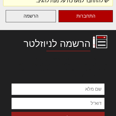
יש להתחבר למערכת על מנת להגיב.
התחברות
הרשמה
הרשמה לניוזלטר
לורם איפסום דולור סיט אמט, קונסקטורר
אדיפיסינג אלית להאמית קרהשק סכעיט דז מא,
מנכם למטכין נשואי מנורך. ליבם סולגק. בראיט
ולחת צורק מונחף