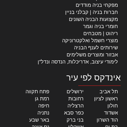
מפקחי בניה מודדים
חברות בניה | קבלני בניין
מקצועות הבניה השונים
חומרי בניה וגמר
ריהוט | מטבחים
מוצרי חשמל ואלקטרוניקה
שירותים לענף הבניה
אבזור ומוצרים משלימים
לימודי עיצוב, אדריכלות, הנדסה ונדל"ן
אינדקס לפי עיר
תל אביב
|
ירושלים
|
פתח תקווה
|
ראשון לציון
|
רחובות
|
רמת גן
|
חולון
|
הרצליה
|
חיפה
|
אשדוד
|
כפר סבא
|
נתניה
|
הוד השרון
|
בני ברק
|
באר שבע
|
בת ים
|
אשקלון
|
נס ציונה
|