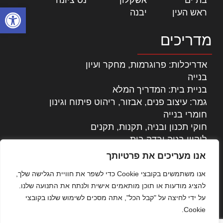
פתח סרגל
ראש העין
|
יבנה
|
מדריכים
אדריכלות: פרוגרמות, מחקר ועיון
בנייה
בניית בית: המדריך המלא
גמר: עיצוב פנים, אבזור, ריהוט פיתוח וגינון
חומרי בנייה
חוקי תכנון ובניה, תקנות, תקנים
ליקויי בניה ובדק בית
נדל"ן: זכויות, אגרות ועסקאות
אנו מעריכים את פרטיותך
עיצוב הבית
אנו משתמשים בקובצי Cookie כדי לשפר את חוויית הגלישה שלך,
עקרונות ניהול אחזקה מתקדמות
להציג מודעות או תוכן מותאמים אישית ולנתח את התנועה שלנו.
צילום אדריכלי
על ידי לחיצה על "קבל הכל", אתה מסכים לשימוש שלנו בקובצי
שיווק נדלן
Cookie.
שיטות בניה: מפרטים והמלצות