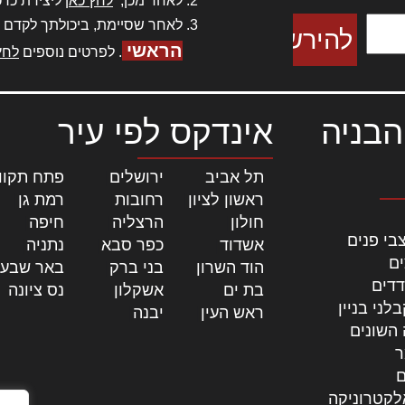
לאחר מכן,
לחץ כאן
ליצירת כרט
לאחר שסיימת, ביכולתך לקדם 
הראשי
. לפרטים נוספים
לחץ
הבניה
אינדקס לפי עיר
תל אביב
|
ירושלים
|
פתח תקוו
ראשון לציון
|
רחובות
|
רמת גן
|
חולון
|
הרצליה
|
חיפה
|
בי פנים
אשדוד
|
כפר סבא
|
נתניה
|
ים
הוד השרון
|
בני ברק
|
באר שבע
דדים
בת ים
|
אשקלון
|
נס ציונה
|
לני בניין
ראש העין
|
יבנה
|
 השונים
ר
ם
לקטרוניקה