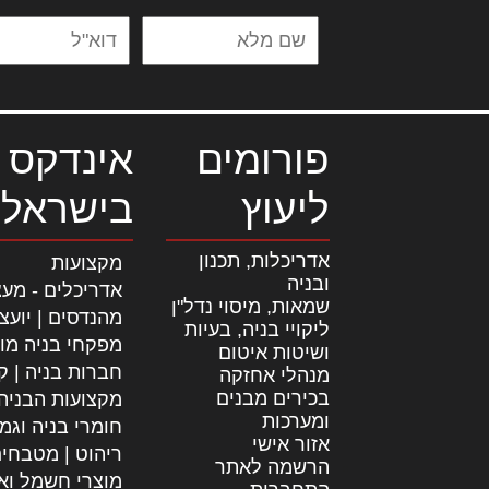
פורומים
אינדקס 
ליעוץ
בישראל
אדריכלות, תכנון
מקצועות
ובניה
אדריכלים - מעצ
שמאות, מיסוי נדל"ן
מהנדסים | יועצ
ליקויי בניה, בעיות
מפקחי בניה מו
ושיטות איטום
חברות בניה | קב
מנהלי אחזקה
בכירים מבנים
מקצועות הבניה
ומערכות
חומרי בניה וגמ
אזור אישי
ריהוט | מטבחי
הרשמה לאתר
מוצרי חשמל וא