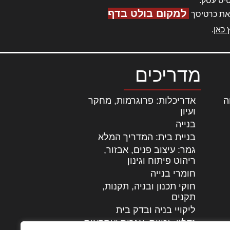
יס עסק.
למקום בולט בדף
את כרטיסך
 כאן
.
מדריכים
ה
|
אדריכלות: פרוגרמות, מחקר
ועיון
בנייה
בניית בית: המדריך המלא
גמר: עיצוב פנים, אבזור,
|
ריהוט פיתוח וגינון
חומרי בנייה
חוקי תכנון ובניה, תקנות,
תקנים
ליקויי בניה ובדק בית
נדל"ן: זכויות, אגרות ועסקאות