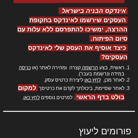
אינדקס הבניה בישראל
העסקים שירשמו לאינדקס בתקופת
ההרצה, ימשיכו להתפרסם ללא עלות עם
סיום הפיתוח.
כיצד אוסיף את העסק שלי לאינדקס
העסקים?
ראשית, בצע
הרשמה
קצרה ומהירה לאתר (או
כניסה
במידה ונרשמת בעבר).
לאחר מכן,
לחץ כאן
ליצירת כרטיס עסק.
למקום
לאחר שסיימת, ביכולתך לקדם את כרטיסך
בולט בדף הראשי
. לפרטים נוספים
לחץ כאן
.
פורומים ליעוץ