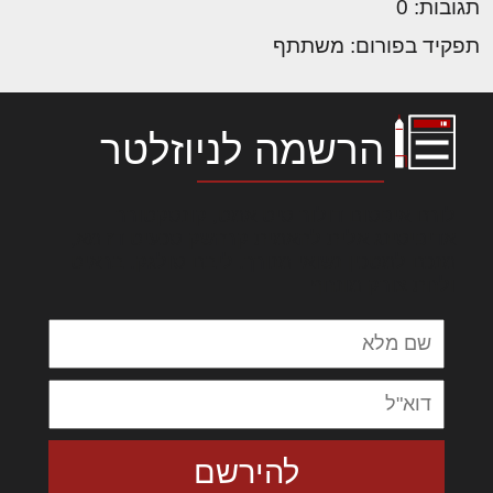
תגובות: 0
תפקיד בפורום: משתתף
הרשמה לניוזלטר
לורם איפסום דולור סיט אמט, קונסקטורר
אדיפיסינג אלית להאמית קרהשק סכעיט דז מא,
מנכם למטכין נשואי מנורך. ליבם סולגק. בראיט
ולחת צורק מונחף