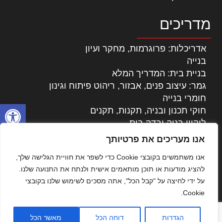
מדריכים
אדריכלות: פרוגרמות, מחקר ועיון
בנייה
בניית בית: המדריך המלא
גמר: עיצוב פנים, אבזור, ריהוט פיתוח וגינון
חומרי בנייה
פתח סרגל
חוקי תכנון ובניה, תקנות, תקנים
ליקויי בניה ובדק בית
נדל"ן: זכויות, אגרות ועסקאות
אנו מעריכים את פרטיותך
עיצוב הבית
אנו משתמשים בקובצי Cookie כדי לשפר את חוויית הגלישה שלך,
עקרונות ניהול אחזקה מתקדמות
להציג מודעות או תוכן מותאמים אישית ולנתח את התנועה שלנו.
צילום אדריכלי
על ידי לחיצה על "קבל הכל", אתה מסכים לשימוש שלנו בקובצי
שיווק נדלן
Cookie.
שיטות בניה: מפרטים והמלצות
תוכן שיווקי
הגדרות
דוחה הכל
מאשר הכל