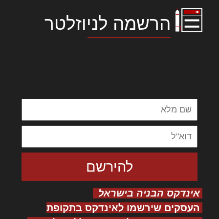
הרשמה לניוזלטר
לורם איפסום דולור סיט אמט, קונסקטורר
אדיפיסינג אלית להאמית קרהשק סכעיט דז מא,
מנכם למטכין נשואי מנורך. ליבם סולגק. בראיט
ולחת צורק מונחף
אינדקס הבניה בישראל
העסקים שירשמו לאינדקס בתקופת