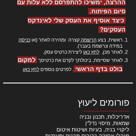
ההרצה, ימשיכו להתפרסם ללא עלות עם
סיום הפיתוח.
כיצד אוסיף את העסק שלי לאינדקס
העסקים?
ראשית, בצע
הרשמה
קצרה ומהירה לאתר (או
כניסה
במידה ונרשמת בעבר).
לאחר מכן,
לחץ כאן
ליצירת כרטיס עסק.
למקום
לאחר שסיימת, ביכולתך לקדם את כרטיסך
בולט בדף הראשי
. לפרטים נוספים
לחץ כאן
.
פורומים ליעוץ
אדריכלות, תכנון ובניה
שמאות, מיסוי נדל"ן
ליקויי בניה, בעיות ושיטות איטום