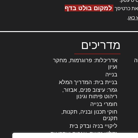
יס עסק.
למקום בולט בדף
את כרטיסך
 כאן
.
מדריכים
ה
|
אדריכלות: פרוגרמות, מחקר
ועיון
בנייה
בניית בית: המדריך המלא
גמר: עיצוב פנים, אבזור,
|
ריהוט פיתוח וגינון
חומרי בנייה
חוקי תכנון ובניה, תקנות,
תקנים
ליקויי בניה ובדק בית
נדל"ן: זכויות, אגרות ועסקאות