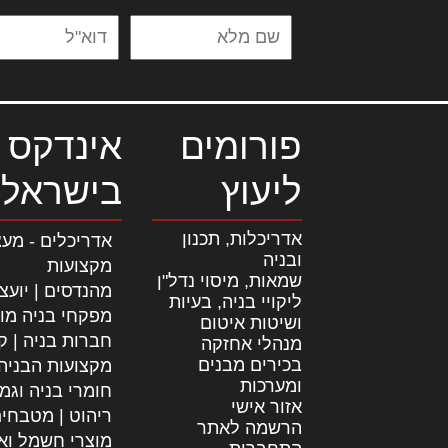
פורומים
אינדקס 
ליעוץ
בישראל
אדריכלות, תכנון
אדריכלים - מעצ
ובניה
מקצועות
שמאות, מיסוי נדל"ן
מהנדסים | יועצ
ליקויי בניה, בעיות
מפקחי בניה מו
ושיטות איטום
חברות בניה | קב
מנהלי אחזקה
בכירים מבנים
מקצועות הבניה
ומערכות
חומרי בניה וגמ
אזור אישי
ריהוט | מטבחי
הרשמה לאתר
מוצרי חשמל וא