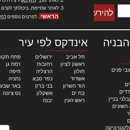
לאחר מכן,
לחץ כאן
ליצירת כרט
לאחר שסיימת, ביכולתך לקדם 
הראשי
. לפרטים נוספים
לחץ
הבניה
אינדקס לפי עיר
תל אביב
|
ירושלים
|
פתח תקוו
ראשון לציון
|
רחובות
|
רמת גן
|
בי פנים
חולון
|
הרצליה
|
חיפה
|
אשדוד
|
כפר סבא
|
נתניה
|
ים
הוד השרון
|
בני ברק
|
באר שבע
דדים
בת ים
|
אשקלון
|
נס ציונה
|
לני בניין
ראש העין
|
יבנה
|
 השונים
ר
ם
לקטרוניקה