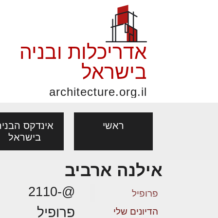
אדריכלות ובניה
בישראל
architecture.org.il
ראשי
אינדקס הבניה
בישראל
אילנה ארביב
פורום אדריכלות, תכנון
פ
אדריכלות: פרוגרמות,
נדל"ן: זכו
@-2110
אדריכלים - מעצב
ובניה
נ
פרופיל
מחקר ועיון
ועסקאות
פרופיל
מקצועות
הדיונים שלי
בנייה
עיצוב הבי
יעוץ מקצועי לבונים, למשפצים
מת