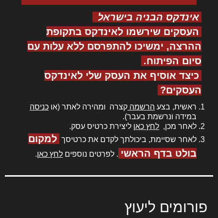
אינדקס הבניה בישראל
העסקים שירשמו לאינדקס בתקופת
ההרצה, ימשיכו להתפרסם ללא עלות עם
סיום הפיתוח.
כיצד אוסיף את העסק שלי לאינדקס
העסקים?
ראשית, בצע
הרשמה
קצרה ומהירה לאתר (או
כניסה
במידה ונרשמת בעבר).
לאחר מכן,
לחץ כאן
ליצירת כרטיס עסק.
למקום
לאחר שסיימת, ביכולתך לקדם את כרטיסך
בולט בדף הראשי
. לפרטים נוספים
לחץ כאן
.
פורומים ליעוץ