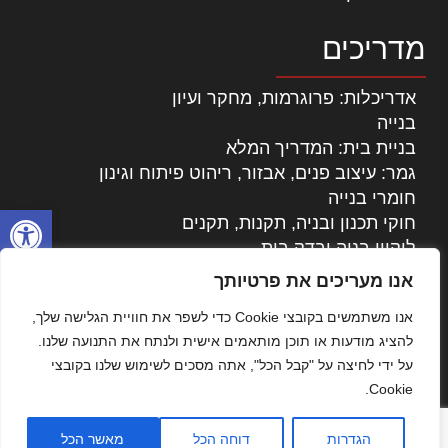
מדריכים
אדריכלות: פרוגרמות, מחקר ועיון
בנייה
בניית בית: המדריך המלא
גמר: עיצוב פנים, אבזור, ריהוט פיתוח וגינון
חומרי בנייה
פתח סרגל
חוקי תכנון ובניה, תקנות, תקנים
ליקויי בניה ובדק בית
נדל"ן: זכויות, אגרות ועסקאות
אנו מעריכים את פרטיותך
עיצוב הבית
אנו משתמשים בקובצי Cookie כדי לשפר את חוויית הגלישה שלך,
עקרונות ניהול אחזקה מתקדמות
להציג מודעות או תוכן מותאמים אישית ולנתח את התנועה שלנו.
צילום אדריכלי
על ידי לחיצה על "קבל הכל", אתה מסכים לשימוש שלנו בקובצי
שיווק נדלן
Cookie.
שיטות בניה: מפרטים והמלצות
תוכן שיווקי
הגדרות
דוחה הכל
מאשר הכל