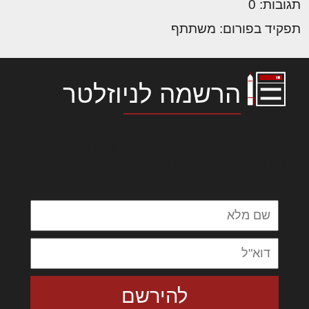
תגובות: 0
תפקיד בפורום: משתתף
הרשמה לניוזלטר
לורם איפסום דולור סיט אמט, קונסקטורר
אדיפיסינג אלית להאמית קרהשק סכעיט דז מא,
מנכם למטכין נשואי מנורך. ליבם סולגק. בראיט
ולחת צורק מונחף