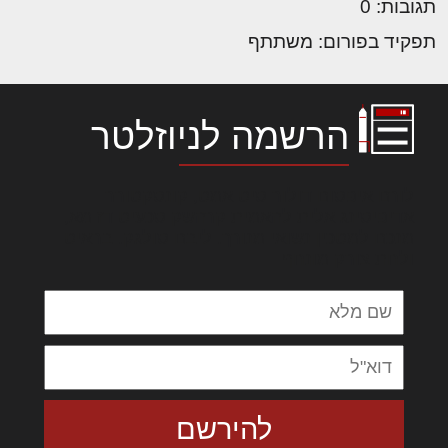
תגובות: 0
תפקיד בפורום: משתתף
הרשמה לניוזלטר
לורם איפסום דולור סיט אמט, קונסקטורר
אדיפיסינג אלית להאמית קרהשק סכעיט דז מא,
מנכם למטכין נשואי מנורך. ליבם סולגק. בראיט
ולחת צורק מונחף