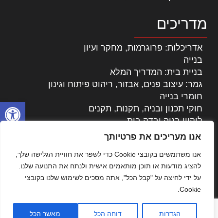
מדריכים
אדריכלות: פרוגרמות, מחקר ועיון
בנייה
בניית בית: המדריך המלא
גמר: עיצוב פנים, אבזור, ריהוט פיתוח וגינון
חומרי בנייה
פתח סרגל
חוקי תכנון ובניה, תקנות, תקנים
ליקויי בניה ובדק בית
נדל"ן: זכויות, אגרות ועסקאות
אנו מעריכים את פרטיותך
עיצוב הבית
אנו משתמשים בקובצי Cookie כדי לשפר את חוויית הגלישה שלך,
עקרונות ניהול אחזקה מתקדמות
להציג מודעות או תוכן מותאמים אישית ולנתח את התנועה שלנו.
צילום אדריכלי
על ידי לחיצה על "קבל הכל", אתה מסכים לשימוש שלנו בקובצי
שיווק נדלן
Cookie.
שיטות בניה: מפרטים והמלצות
תוכן שיווקי
הגדרות
דוחה הכל
מאשר הכל