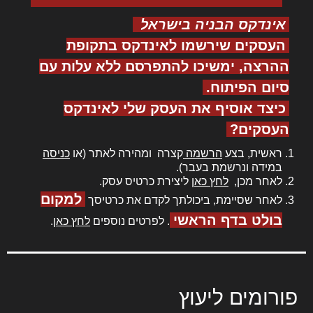
אינדקס הבניה בישראל
העסקים שירשמו לאינדקס בתקופת
ההרצה, ימשיכו להתפרסם ללא עלות עם
סיום הפיתוח.
כיצד אוסיף את העסק שלי לאינדקס
העסקים?
ראשית, בצע
הרשמה
קצרה ומהירה לאתר (או
כניסה
במידה ונרשמת בעבר).
לאחר מכן,
לחץ כאן
ליצירת כרטיס עסק.
למקום
לאחר שסיימת, ביכולתך לקדם את כרטיסך
בולט בדף הראשי
. לפרטים נוספים
לחץ כאן
.
פורומים ליעוץ