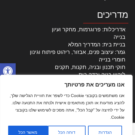
מדריכים
אדריכלות: פרוגרמות, מחקר ועיון
בנייה
בניית בית: המדריך המלא
גמר: עיצוב פנים, אבזור, ריהוט פיתוח וגינון
חומרי בנייה
פתח סרגל
חוקי תכנון ובניה, תקנות, תקנים
ליקויי בניה ובדק בית
נדל"ן: זכויות, אגרות ועסקאות
אנו מעריכים את פרטיותך
עיצוב הבית
אנו משתמשים בקובצי Cookie כדי לשפר את חוויית הגלישה שלך,
עקרונות ניהול אחזקה מתקדמות
להציג מודעות או תוכן מותאמים אישית ולנתח את התנועה שלנו.
צילום אדריכלי
על ידי לחיצה על "קבל הכל", אתה מסכים לשימוש שלנו בקובצי
שיווק נדלן
Cookie.
שיטות בניה: מפרטים והמלצות
תוכן שיווקי
הגדרות
דוחה הכל
מאשר הכל