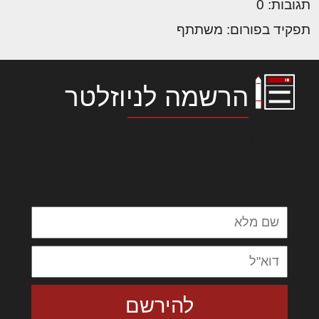
תגובות: 0
תפקיד בפורום: משתתף
הרשמה לניוזלטר
לורם איפסום דולור סיט אמט, קונסקטורר
אדיפיסינג אלית להאמית קרהשק סכעיט דז מא,
מנכם למטכין נשואי מנורך. ליבם סולגק. בראיט
ולחת צורק מונחף