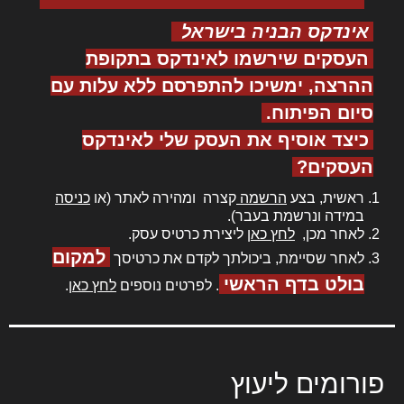
אינדקס הבניה בישראל
העסקים שירשמו לאינדקס בתקופת
ההרצה, ימשיכו להתפרסם ללא עלות עם
סיום הפיתוח.
כיצד אוסיף את העסק שלי לאינדקס
העסקים?
ראשית, בצע
הרשמה
קצרה ומהירה לאתר (או
כניסה
במידה ונרשמת בעבר).
לאחר מכן,
לחץ כאן
ליצירת כרטיס עסק.
למקום
לאחר שסיימת, ביכולתך לקדם את כרטיסך
בולט בדף הראשי
. לפרטים נוספים
לחץ כאן
.
פורומים ליעוץ